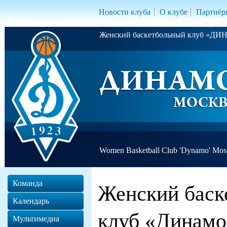
Новости клуба
О клубе
Партнёр
Женский баскетбольный клуб «Д
Women Basketball Club 'Dynamo' Mo
Команда
Женский баск
Календарь
клуб «Динамо
Мультимедиа