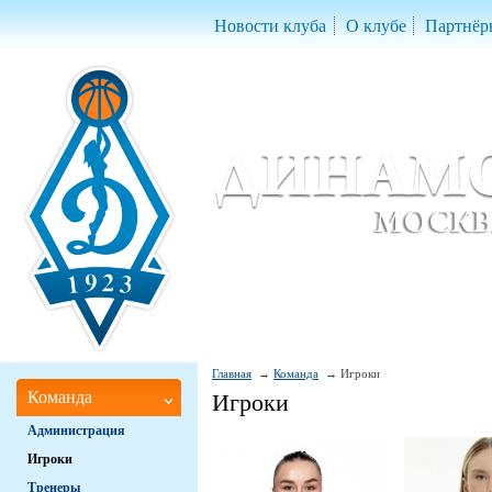
Новости клуба
О клубе
Партнёр
Женский баскетбольный клуб «Д
Women Basketball Club 'Dynamo' Mo
Главная
Команда
Игроки
Команда
Игроки
Администрация
Игроки
Тренеры