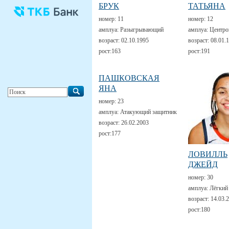
БРУК
ТАТЬЯНА
номер:
11
номер:
12
амплуа:
Разыгрывающий
амплуа:
Центро
возраст:
02.10.1995
возраст:
08.01.
рост:
163
рост:
191
ПАШКОВСКАЯ
ЯНА
номер:
23
амплуа:
Атакующий защитник
возраст:
26.02.2003
рост:
177
ЛОВИЛЛЬ
ДЖЕЙД
номер:
30
амплуа:
Лёгкий
возраст:
14.03.
рост:
180