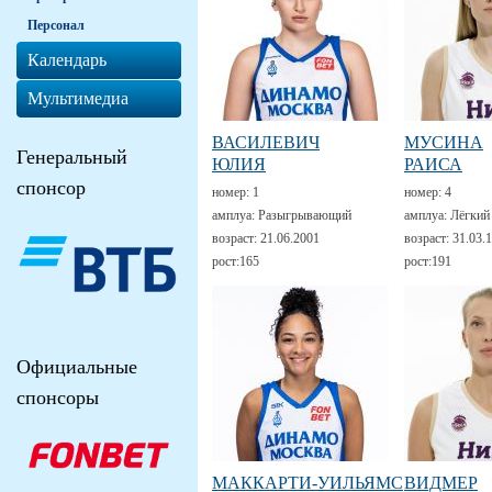
Персонал
Календарь
Мультимедиа
ВАСИЛЕВИЧ
МУСИНА
Генеральный
ЮЛИЯ
РАИСА
спонсор
номер:
1
номер:
4
амплуа:
Разыгрывающий
амплуа:
Лёгкий
возраст:
21.06.2001
возраст:
31.03.
рост:
165
рост:
191
Официальные
спонсоры
МАККАРТИ-УИЛЬЯМС
ВИДМЕР