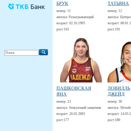
БРУК
ТАТЬЯНА
номер:
11
номер:
12
амплуа:
Разыгрывающий
амплуа:
Центро
возраст:
02.10.1995
возраст:
08.01.
рост:
163
рост:
191
ПАШКОВСКАЯ
ЛОВИЛЛЬ
ЯНА
ДЖЕЙД
номер:
23
номер:
30
амплуа:
Атакующий защитник
амплуа:
Лёгкий
возраст:
26.02.2003
возраст:
14.03.
рост:
177
рост:
180