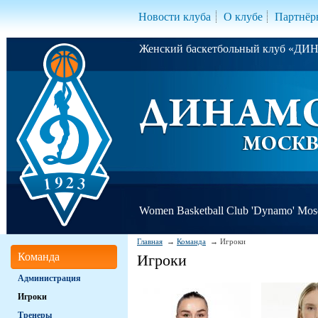
Новости клуба
О клубе
Партнёр
Женский баскетбольный клуб «Д
Women Basketball Club 'Dynamo' Mo
Главная
Команда
Игроки
Команда
Игроки
Администрация
Игроки
Тренеры