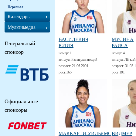
Персонал
Календарь
Мультимедиа
ВАСИЛЕВИЧ
МУСИНА
Генеральный
ЮЛИЯ
РАИСА
спонсор
номер:
1
номер:
4
амплуа:
Разыгрывающий
амплуа:
Лёгкий
возраст:
21.06.2001
возраст:
31.03.
рост:
165
рост:
191
Официальные
спонсоры
МАККАРТИ-УИЛЬЯМС
ВИДМЕР