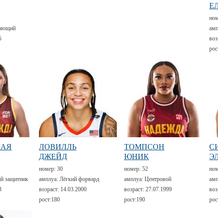
Е
но
ающий
амп
5
воз
рос
КАЯ
ЛОВИЛЛЬ
ТОМПСОН
С
ДЖЕЙД
ЮНИК
Э
номер:
30
номер:
52
но
й защитник
амплуа:
Лёгкий форвард
амплуа:
Центровой
амп
3
возраст:
14.03.2000
возраст:
27.07.1999
воз
рост:
180
рост:
190
рос