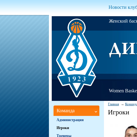
Новости клу
Женский ба
Women Basket
Главная
Команд
Команда
Игроки
Администрация
Игроки
Тренеры