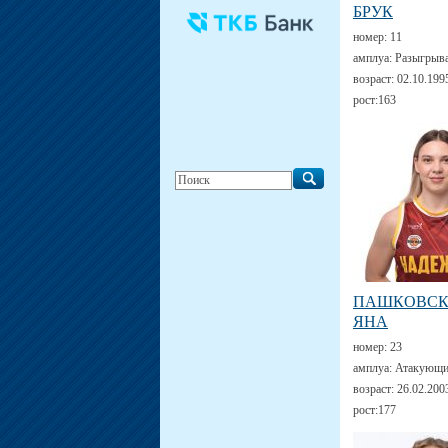
БРУК
номер:
11
амплуа:
Разыгрыв
возраст:
02.10.199
рост:
163
ПАШКОВС
ЯНА
номер:
23
амплуа:
Атакующи
возраст:
26.02.200
рост:
177