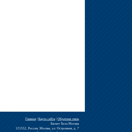
Главная
|
Карта сайта
|
Обратная связь
Баскет Холл Москва
121552, Россия, Москва, ул. Островная, д. 7