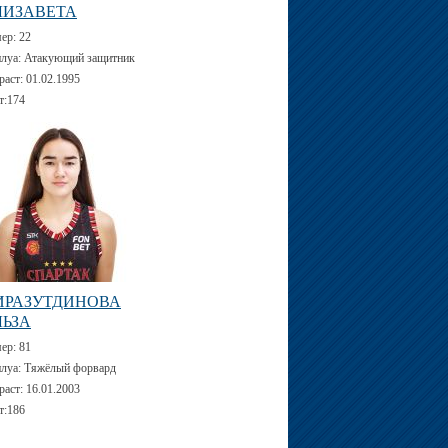
ЛИЗАВЕТА
мер:
22
луа:
Атакующий защитник
раст:
01.02.1995
т:
174
ИРАЗУТДИНОВА
ЛЬЗА
мер:
81
луа:
Тяжёлый форвард
раст:
16.01.2003
т:
186