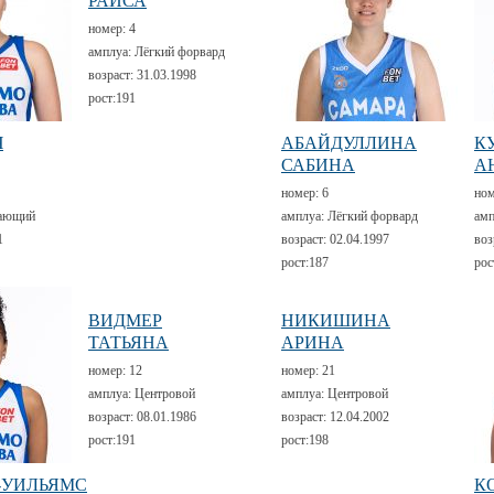
РАИСА
номер:
4
амплуа:
Лёгкий форвард
возраст:
31.03.1998
рост:
191
Ч
АБАЙДУЛЛИНА
К
САБИНА
А
номер:
6
но
ающий
амплуа:
Лёгкий форвард
амп
1
возраст:
02.04.1997
воз
рост:
187
рос
ВИДМЕР
НИКИШИНА
ТАТЬЯНА
АРИНА
номер:
12
номер:
21
амплуа:
Центровой
амплуа:
Центровой
возраст:
08.01.1986
возраст:
12.04.2002
рост:
191
рост:
198
-УИЛЬЯМС
К