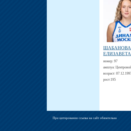
ШАБАНОВА
ЕЛИЗАВЕТА
номер:
97
амплуа:
Центрово
возраст:
07.12.199
рост:
195
При цитировании ссылка на сайт обязательна