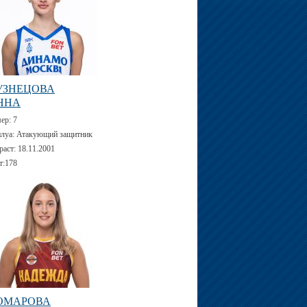
УЗНЕЦОВА
ННА
мер:
7
луа:
Атакующий защитник
раст:
18.11.2001
т:
178
ОМАРОВА