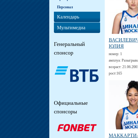
Персонал
Календарь
Мультимедиа
ВАСИЛЕВИ
Генеральный
ЮЛИЯ
спонсор
номер:
1
амплуа:
Разыгрыв
возраст:
21.06.200
рост:
165
Официальные
спонсоры
МАККАРТИ