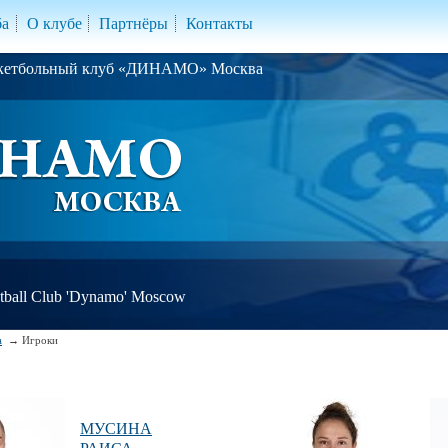
ба
О клубе
Партнёры
Контакты
скетбольный клуб «ДИНАМО» Москва
ball Club 'Dynamo' Moscow
а
Игроки
МУСИНА