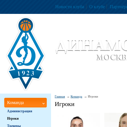
Новости клуба
О клубе
Партнёр
Женский баскетбольный клуб «Д
Women Basketball Club 'Dynamo' Mo
Главная
Команда
Игроки
Команда
Игроки
Администрация
Игроки
Тренеры