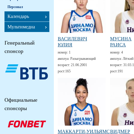
Персонал
Календарь
Мультимедиа
ВАСИЛЕВИЧ
МУСИНА
Генеральный
ЮЛИЯ
РАИСА
спонсор
номер:
1
номер:
4
амплуа:
Разыгрывающий
амплуа:
Лёгкий
возраст:
21.06.2001
возраст:
31.03.
рост:
165
рост:
191
Официальные
спонсоры
МАККАРТИ-УИЛЬЯМС
ВИДМЕР