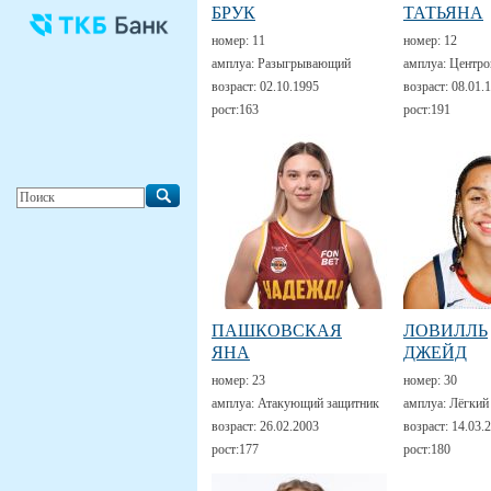
БРУК
ТАТЬЯНА
номер:
11
номер:
12
амплуа:
Разыгрывающий
амплуа:
Центро
возраст:
02.10.1995
возраст:
08.01.
рост:
163
рост:
191
ПАШКОВСКАЯ
ЛОВИЛЛЬ
ЯНА
ДЖЕЙД
номер:
23
номер:
30
амплуа:
Атакующий защитник
амплуа:
Лёгкий
возраст:
26.02.2003
возраст:
14.03.
рост:
177
рост:
180