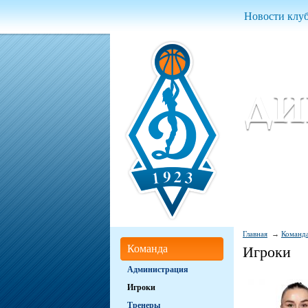
Новости клу
Женский ба
Women Basket
Главная
Команд
Команда
Игроки
Администрация
Игроки
Тренеры