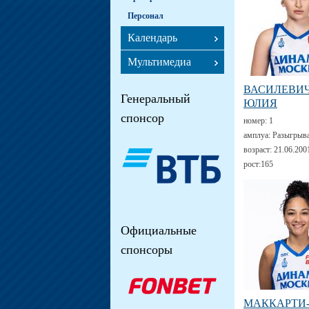
Персонал
Календарь
Мультимедиа
ВАСИЛЕВИ
Генеральный
ЮЛИЯ
спонсор
номер:
1
амплуа:
Разыгрыв
возраст:
21.06.200
рост:
165
Официальные
спонсоры
МАККАРТИ