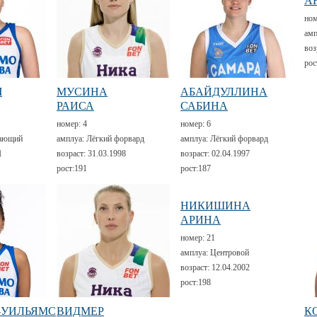
А
но
амп
воз
рос
Ч
МУСИНА
АБАЙДУЛЛИНА
РАИСА
САБИНА
номер:
4
номер:
6
ающий
амплуа:
Лёгкий форвард
амплуа:
Лёгкий форвард
1
возраст:
31.03.1998
возраст:
02.04.1997
рост:
191
рост:
187
НИКИШИНА
АРИНА
номер:
21
амплуа:
Центровой
возраст:
12.04.2002
рост:
198
-УИЛЬЯМС
ВИДМЕР
К