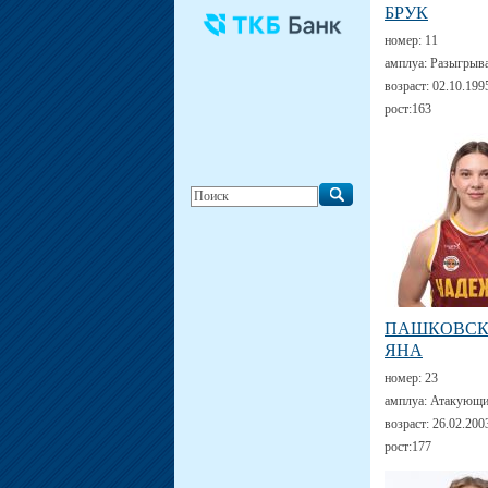
БРУК
номер:
11
амплуа:
Разыгрыв
возраст:
02.10.199
рост:
163
ПАШКОВС
ЯНА
номер:
23
амплуа:
Атакующи
возраст:
26.02.200
рост:
177