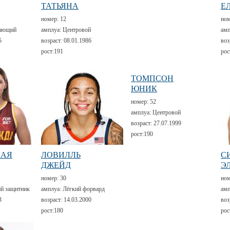
ТАТЬЯНА
Е
номер:
12
но
ающий
амплуа:
Центровой
амп
5
возраст:
08.01.1986
воз
рост:
191
рос
ТОМПСОН
ЮНИК
номер:
52
амплуа:
Центровой
возраст:
27.07.1999
рост:
190
КАЯ
ЛОВИЛЛЬ
С
ДЖЕЙД
Э
номер:
30
но
й защитник
амплуа:
Лёгкий форвард
амп
3
возраст:
14.03.2000
воз
рост:
180
рос