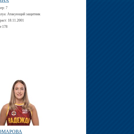
ННА
мер:
7
луа:
Атакующий защитник
раст:
18.11.2001
т:
178
ОМАРОВА