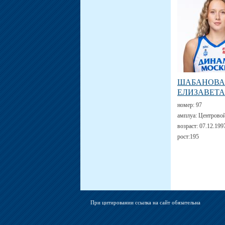
ШАБАНОВА
ЕЛИЗАВЕТА
номер:
97
амплуа:
Центрово
возраст:
07.12.199
рост:
195
При цитировании ссылка на сайт обязательна