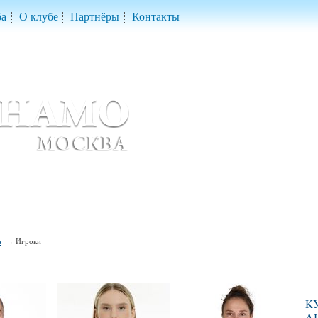
ба
О клубе
Партнёры
Контакты
скетбольный клуб «ДИНАМО» Москва
ball Club 'Dynamo' Moscow
а
Игроки
К