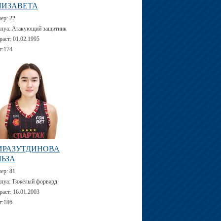
ЛИЗАВЕТА
мер:
22
луа:
Атакующий защитник
раст:
01.02.1995
т:
174
ИРАЗУТДИНОВА
ЛЬЗА
мер:
81
луа:
Тяжёлый форвард
раст:
16.01.2003
т:
186