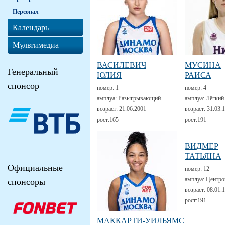
Персонал
Календарь
Мультимедиа
ВАСИЛЕВИЧ
МУСИНА
Генеральный
ЮЛИЯ
РАИСА
спонсор
номер:
1
номер:
4
амплуа:
Разыгрывающий
амплуа:
Лёгкий
возраст:
21.06.2001
возраст:
31.03.
рост:
165
рост:
191
ВИДМЕР
ТАТЬЯНА
Официальные
номер:
12
амплуа:
Центро
спонсоры
возраст:
08.01.
рост:
191
МАККАРТИ-УИЛЬЯМС