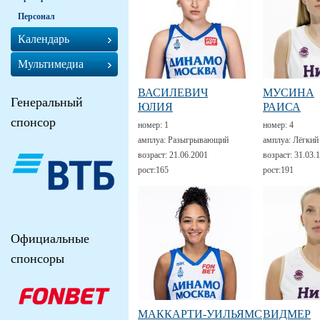
Персонал
Календарь
Мультимедиа
ВАСИЛЕВИЧ
МУСИНА
Генеральный
ЮЛИЯ
РАИСА
спонсор
номер:
1
номер:
4
амплуа:
Разыгрывающий
амплуа:
Лёгкий
возраст:
21.06.2001
возраст:
31.03.
рост:
165
рост:
191
Официальные
спонсоры
МАККАРТИ-УИЛЬЯМС
ВИДМЕР