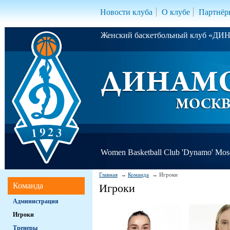
Новости клуба
О клубе
Партнёр
Женский баскетбольный клуб «Д
Women Basketball Club 'Dynamo' Mo
Главная
Команда
Игроки
Команда
Игроки
Администрация
Игроки
Тренеры