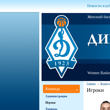
Новости клу
Женский ба
Women Basket
Главная
Команд
Команда
Игроки
Администрация
Игроки
Тренеры