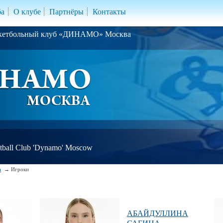
ба
О клубе
Партнёры
Контакты
скетбольный клуб «ДИНАМО» Москва
ball Club 'Dynamo' Moscow
а
Игроки
АБАЙДУЛЛИНА