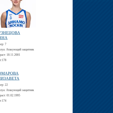
УЗНЕЦОВА
ННА
мер:
7
луа:
Атакующий защитник
раст:
18.11.2001
т:
178
ОМАРОВА
ЛИЗАВЕТА
мер:
22
луа:
Атакующий защитник
раст:
01.02.1995
т:
174