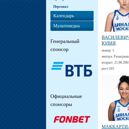
Персонал
Календарь
Мультимедиа
ВАСИЛЕВИ
Генеральный
ЮЛИЯ
спонсор
номер:
1
амплуа:
Разыгрыв
возраст:
21.06.200
рост:
165
Официальные
спонсоры
МАККАРТИ