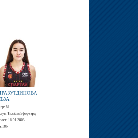
ИРАЗУТДИНОВА
ЛЬЗА
мер:
81
луа:
Тяжёлый форвард
раст:
16.01.2003
т:
186