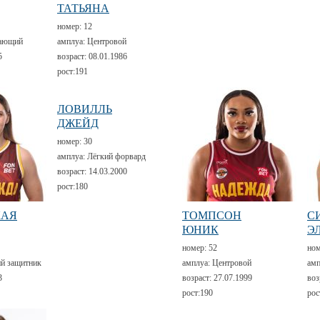
ТАТЬЯНА
номер:
12
ающий
амплуа:
Центровой
5
возраст:
08.01.1986
рост:
191
ЛОВИЛЛЬ
ДЖЕЙД
номер:
30
амплуа:
Лёгкий форвард
возраст:
14.03.2000
рост:
180
КАЯ
ТОМПСОН
С
ЮНИК
Э
номер:
52
но
й защитник
амплуа:
Центровой
амп
3
возраст:
27.07.1999
воз
рост:
190
рос