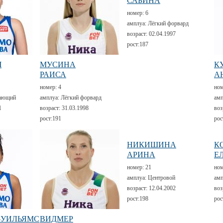
САБИНА
номер:
6
амплуа:
Лёгкий форвард
возраст:
02.04.1997
рост:
187
Ч
МУСИНА
К
РАИСА
А
номер:
4
но
ающий
амплуа:
Лёгкий форвард
амп
1
возраст:
31.03.1998
воз
рост:
191
рос
НИКИШИНА
К
АРИНА
Е
номер:
21
но
амплуа:
Центровой
амп
возраст:
12.04.2002
воз
рост:
198
рос
-УИЛЬЯМС
ВИДМЕР