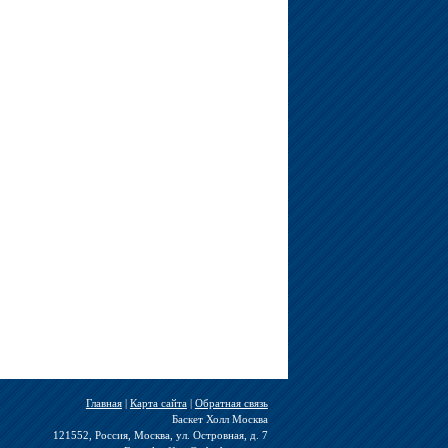
Главная
|
Карта сайта
|
Обратная связь
Баскет Холл Москва
121552, Россия, Москва, ул. Островная, д. 7