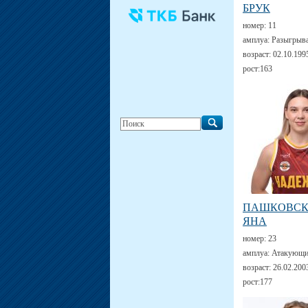
БРУК
номер:
11
амплуа:
Разыгрыв
возраст:
02.10.199
рост:
163
ПАШКОВС
ЯНА
номер:
23
амплуа:
Атакующи
возраст:
26.02.200
рост:
177