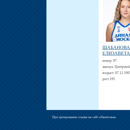
ШАБАНОВА
ЕЛИЗАВЕТА
номер:
97
амплуа:
Центрово
возраст:
07.12.199
рост:
195
При цитировании ссылка на сайт обязательна