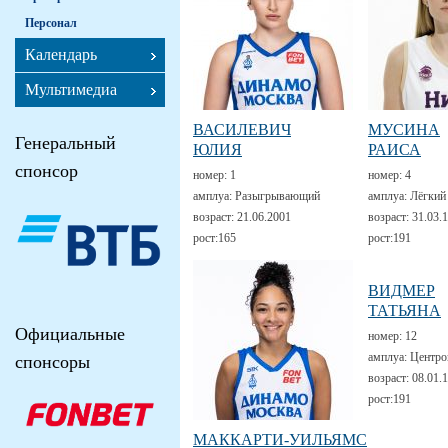
Персонал
Календарь
Мультимедиа
ВАСИЛЕВИЧ
МУСИНА
Генеральный
ЮЛИЯ
РАИСА
спонсор
номер:
1
номер:
4
амплуа:
Разыгрывающий
амплуа:
Лёгкий
возраст:
21.06.2001
возраст:
31.03.
рост:
165
рост:
191
ВИДМЕР
ТАТЬЯНА
Официальные
номер:
12
амплуа:
Центро
спонсоры
возраст:
08.01.
рост:
191
МАККАРТИ-УИЛЬЯМС