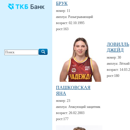
БРУК
номер:
11
амплуа:
Разыгрывающий
возраст:
02.10.1995
рост:
163
ЛОВИЛЛЬ
ДЖЕЙД
номер:
30
амплуа:
Лёгкий
возраст:
14.03.
рост:
180
ПАШКОВСКАЯ
ЯНА
номер:
23
амплуа:
Атакующий защитник
возраст:
26.02.2003
рост:
177