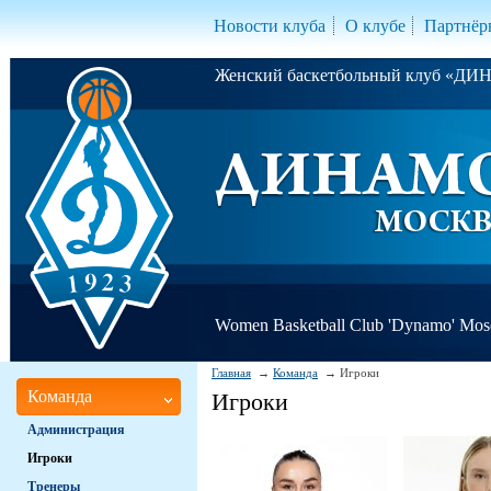
Новости клуба
О клубе
Партнёр
Женский баскетбольный клуб «Д
Women Basketball Club 'Dynamo' Mo
Главная
Команда
Игроки
Команда
Игроки
Администрация
Игроки
Тренеры