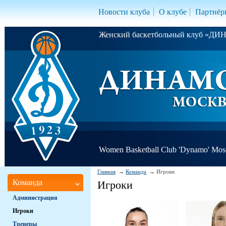
Новости клуба
О клубе
Партнёр
Женский баскетбольный клуб «Д
Women Basketball Club 'Dynamo' Mo
Главная
Команда
Игроки
Команда
Игроки
Администрация
Игроки
Тренеры