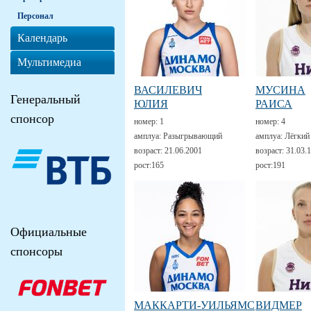
Персонал
Календарь
Мультимедиа
ВАСИЛЕВИЧ
МУСИНА
Генеральный
ЮЛИЯ
РАИСА
спонсор
номер:
1
номер:
4
амплуа:
Разыгрывающий
амплуа:
Лёгкий
возраст:
21.06.2001
возраст:
31.03.
рост:
165
рост:
191
Официальные
спонсоры
МАККАРТИ-УИЛЬЯМС
ВИДМЕР