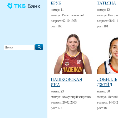
БРУК
ТАТЬЯНА
номер:
11
номер:
12
амплуа:
Разыгрывающий
амплуа:
Центро
возраст:
02.10.1995
возраст:
08.01.
рост:
163
рост:
191
ПАШКОВСКАЯ
ЛОВИЛЛЬ
ЯНА
ДЖЕЙД
номер:
23
номер:
30
амплуа:
Атакующий защитник
амплуа:
Лёгкий
возраст:
26.02.2003
возраст:
14.03.
рост:
177
рост:
180