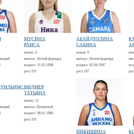
Ч
МУСИНА
АБАЙДУЛЛИНА
К
РАИСА
САБИНА
А
номер:
4
номер:
6
но
ающий
амплуа:
Лёгкий форвард
амплуа:
Лёгкий форвард
амп
1
возраст:
31.03.1998
возраст:
02.04.1997
воз
рост:
191
рост:
187
рос
-УИЛЬЯМС
ВИДМЕР
ТАТЬЯНА
номер:
12
ающий
амплуа:
Центровой
5
возраст:
08.01.1986
рост:
191
НИКИШИНА
К