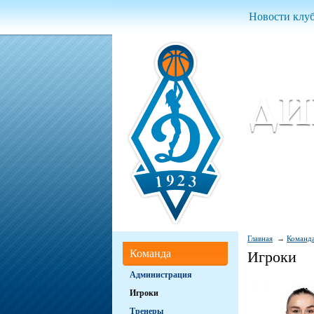
Новости клу
Женский ба
Women Basket
Главная
Команд
Команда
Игроки
Администрация
Игроки
Тренеры