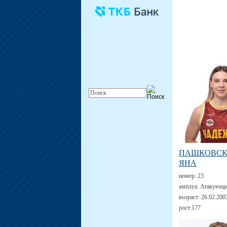
ПАШКОВС
ЯНА
номер:
23
амплуа:
Атакующи
возраст:
26.02.200
рост:
177