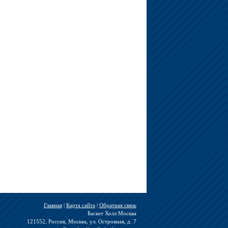
Главная
|
Карта сайта
|
Обратная связь
Баскет Холл Москва
121552, Россия, Москва, ул. Островная, д. 7