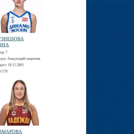
УЗНЕЦОВА
ННА
мер:
7
луа:
Атакующий защитник
раст:
18.11.2001
т:
178
ОМАРОВА