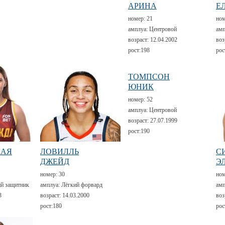
АРИНА
Е
номер:
21
но
амплуа:
Центровой
амп
возраст:
12.04.2002
воз
рост:
198
рос
ТОМПСОН
ЮНИК
номер:
52
амплуа:
Центровой
возраст:
27.07.1999
рост:
190
КАЯ
ЛОВИЛЛЬ
С
ДЖЕЙД
Э
номер:
30
но
й защитник
амплуа:
Лёгкий форвард
амп
3
возраст:
14.03.2000
воз
рост:
180
рос