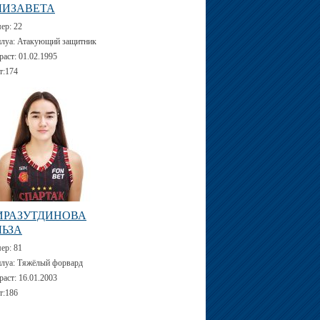
ЛИЗАВЕТА
мер:
22
луа:
Атакующий защитник
раст:
01.02.1995
т:
174
ИРАЗУТДИНОВА
ЛЬЗА
мер:
81
луа:
Тяжёлый форвард
раст:
16.01.2003
т:
186