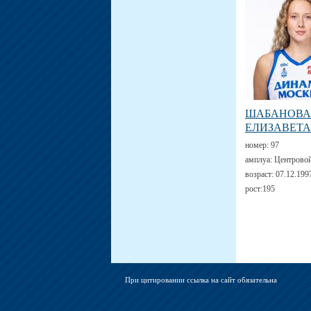
ШАБАНОВА
ЕЛИЗАВЕТА
номер:
97
амплуа:
Центрово
возраст:
07.12.199
рост:
195
При цитировании ссылка на сайт обязательна