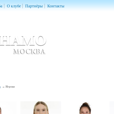
ба
О клубе
Партнёры
Контакты
скетбольный клуб «ДИНАМО» Москва
ball Club 'Dynamo' Moscow
а
Игроки