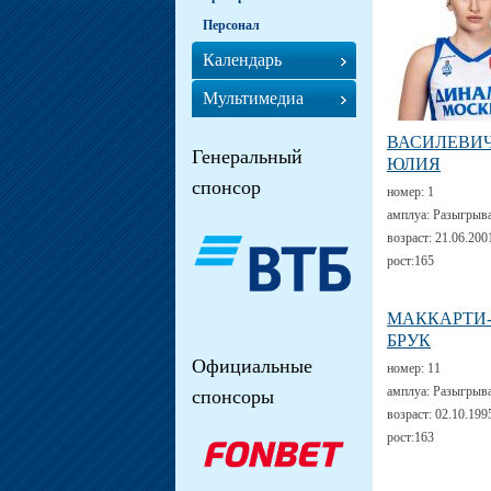
Персонал
Календарь
Мультимедиа
ВАСИЛЕВИ
Генеральный
ЮЛИЯ
спонсор
номер:
1
амплуа:
Разыгрыв
возраст:
21.06.200
рост:
165
МАККАРТИ
БРУК
Официальные
номер:
11
амплуа:
Разыгрыв
спонсоры
возраст:
02.10.199
рост:
163