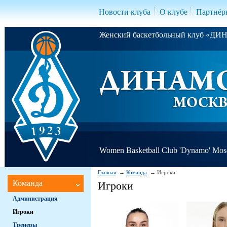
Новости клуба
О клубе
Партнёр
Женский баскетбольный клуб «Д
Women Basketball Club 'Dynamo' Mo
Главная
Команда
Игроки
Команда
Игроки
Администрация
Игроки
Тренеры