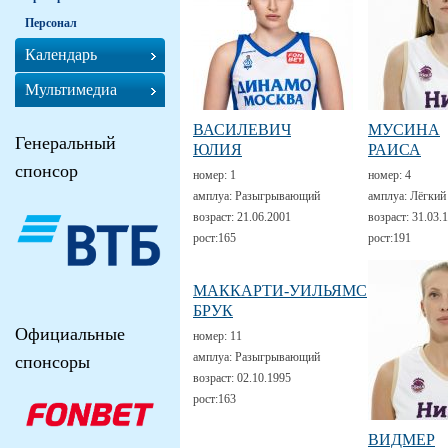
Персонал
Календарь
Мультимедиа
ВАСИЛЕВИЧ
МУСИНА
Генеральный
ЮЛИЯ
РАИСА
спонсор
номер:
1
номер:
4
амплуа:
Разыгрывающий
амплуа:
Лёгкий
возраст:
21.06.2001
возраст:
31.03.
рост:
165
рост:
191
МАККАРТИ-УИЛЬЯМС
БРУК
Официальные
номер:
11
амплуа:
Разыгрывающий
спонсоры
возраст:
02.10.1995
рост:
163
ВИДМЕР