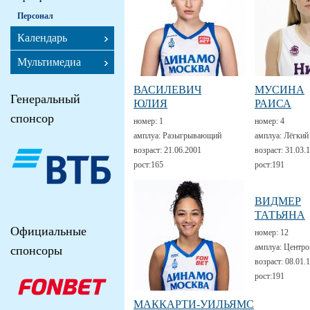
Персонал
Календарь
Мультимедиа
ВАСИЛЕВИЧ
МУСИНА
Генеральный
ЮЛИЯ
РАИСА
спонсор
номер:
1
номер:
4
амплуа:
Разыгрывающий
амплуа:
Лёгкий
возраст:
21.06.2001
возраст:
31.03.
рост:
165
рост:
191
ВИДМЕР
ТАТЬЯНА
Официальные
номер:
12
амплуа:
Центро
спонсоры
возраст:
08.01.
рост:
191
МАККАРТИ-УИЛЬЯМС