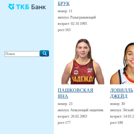
БРУК
номер:
11
амплуа:
Разыгрывающий
возраст:
02.10.1995
рост:
163
ПАШКОВСКАЯ
ЛОВИЛЛЬ
ЯНА
ДЖЕЙД
номер:
23
номер:
30
амплуа:
Атакующий защитник
амплуа:
Лёгкий
возраст:
26.02.2003
возраст:
14.03.
рост:
177
рост:
180