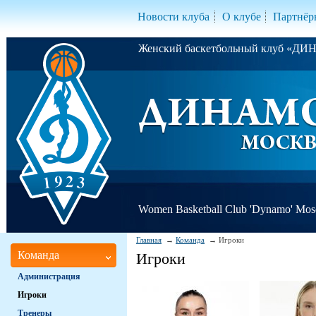
Новости клуба
О клубе
Партнёр
Женский баскетбольный клуб «Д
Women Basketball Club 'Dynamo' Mo
Главная
Команда
Игроки
Команда
Игроки
Администрация
Игроки
Тренеры