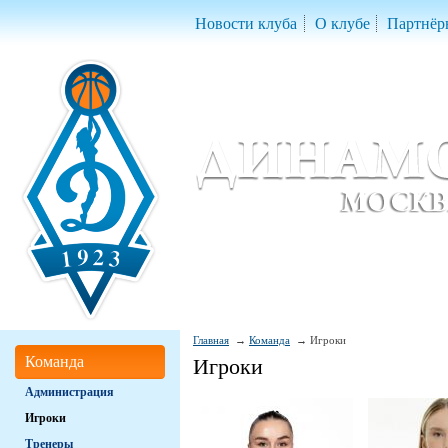
Новости клуба
О клубе
Партнёр
Женский баскетбольный клуб «Д
Women Basketball Club 'Dynamo' Mo
Главная
Команда
Игроки
Команда
Игроки
Администрация
Игроки
Тренеры