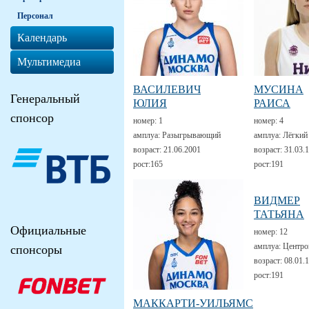
Персонал
Календарь
Мультимедиа
ВАСИЛЕВИЧ
МУСИНА
Генеральный
ЮЛИЯ
РАИСА
спонсор
номер:
1
номер:
4
амплуа:
Разыгрывающий
амплуа:
Лёгкий
возраст:
21.06.2001
возраст:
31.03.
рост:
165
рост:
191
ВИДМЕР
ТАТЬЯНА
Официальные
номер:
12
амплуа:
Центро
спонсоры
возраст:
08.01.
рост:
191
МАККАРТИ-УИЛЬЯМС