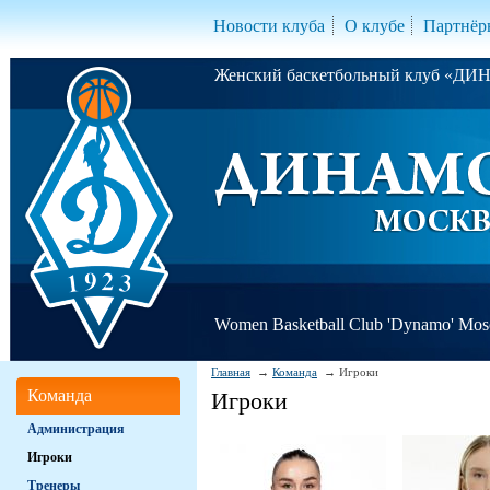
Новости клуба
О клубе
Партнёр
Женский баскетбольный клуб «Д
Women Basketball Club 'Dynamo' Mo
Главная
Команда
Игроки
Команда
Игроки
Администрация
Игроки
Тренеры