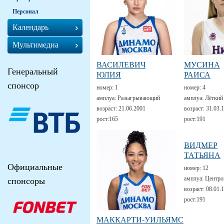
Персонал
Календарь
Мультимедиа
ВАСИЛЕВИЧ
МУСИНА
Генеральный
ЮЛИЯ
РАИСА
спонсор
номер:
1
номер:
4
амплуа:
Разыгрывающий
амплуа:
Лёгкий
возраст:
21.06.2001
возраст:
31.03.
рост:
165
рост:
191
ВИДМЕР
ТАТЬЯНА
Официальные
номер:
12
амплуа:
Центро
спонсоры
возраст:
08.01.
рост:
191
МАККАРТИ-УИЛЬЯМС