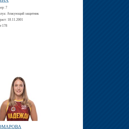
ННА
мер:
7
луа:
Атакующий защитник
раст:
18.11.2001
т:
178
ОМАРОВА