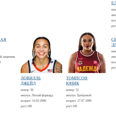
Е
но
амп
воз
рос
КАЯ
С
Э
но
й защитник
амп
3
воз
рос
ЛОВИЛЛЬ
ТОМПСОН
ДЖЕЙД
ЮНИК
номер:
30
номер:
52
амплуа:
Лёгкий форвард
амплуа:
Центровой
возраст:
14.03.2000
возраст:
27.07.1999
рост:
180
рост:
190