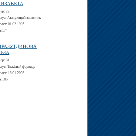
ЛИЗАВЕТА
мер:
22
луа:
Атакующий защитник
раст:
01.02.1995
т:
174
ИРАЗУТДИНОВА
ЛЬЗА
мер:
81
луа:
Тяжёлый форвард
раст:
16.01.2003
т:
186