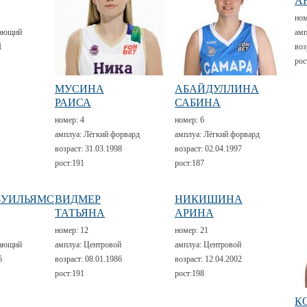
А
но
ающий
амп
1
воз
рос
МУСИНА
АБАЙДУЛЛИНА
РАИСА
САБИНА
номер:
4
номер:
6
амплуа:
Лёгкий форвард
амплуа:
Лёгкий форвард
возраст:
31.03.1998
возраст:
02.04.1997
рост:
191
рост:
187
-УИЛЬЯМС
ВИДМЕР
НИКИШИНА
ТАТЬЯНА
АРИНА
номер:
12
номер:
21
ающий
амплуа:
Центровой
амплуа:
Центровой
5
возраст:
08.01.1986
возраст:
12.04.2002
рост:
191
рост:
198
К