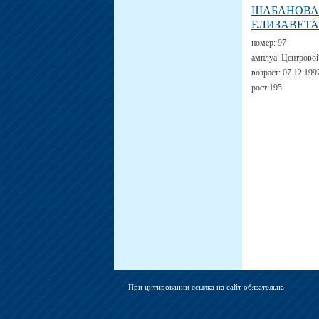
ШАБАНОВА
ЕЛИЗАВЕТА
номер:
97
амплуа:
Центрово
возраст:
07.12.199
рост:
195
При цитировании ссылка на сайт обязательна