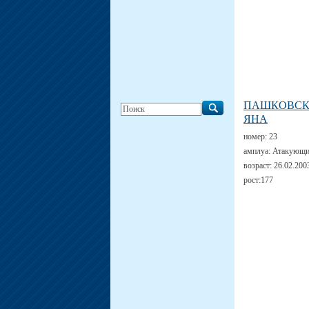
ПАШКОВС
ЯНА
номер:
23
амплуа:
Атакующи
возраст:
26.02.200
рост:
177