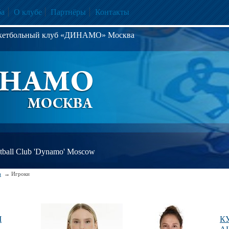
ба
О клубе
Партнёры
Контакты
скетбольный клуб «ДИНАМО» Москва
ball Club 'Dynamo' Moscow
а
Игроки
Ч
К