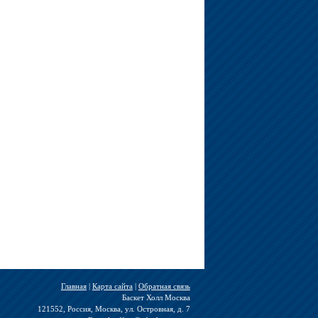
Главная
|
Карта сайта
|
Обратная связь
Баскет Холл Москва
121552, Россия, Москва, ул. Островная, д. 7