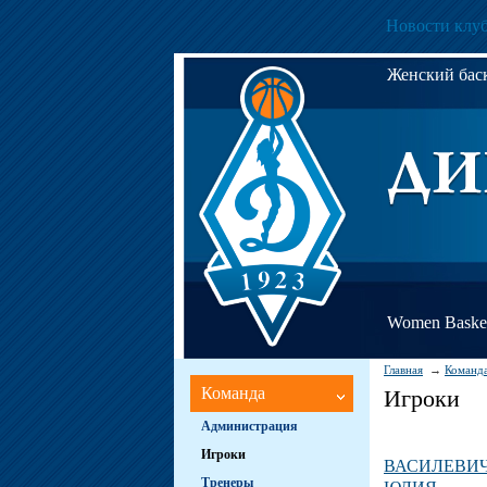
Новости клу
Женский ба
Women Basket
Главная
Команд
Команда
Игроки
Администрация
Игроки
ВАСИЛЕВИ
Тренеры