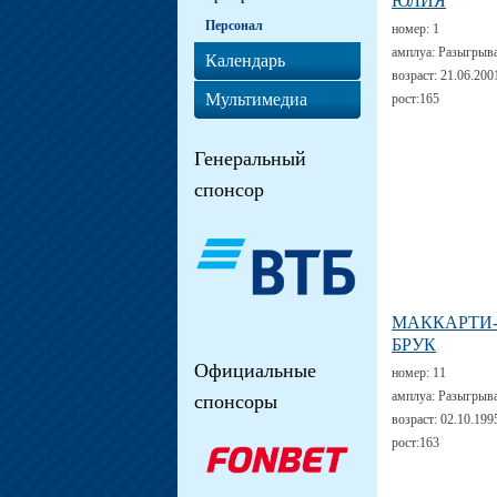
ЮЛИЯ
Персонал
номер:
1
амплуа:
Разыгрыв
Календарь
возраст:
21.06.200
Мультимедиа
рост:
165
Генеральный
спонсор
МАККАРТИ
БРУК
Официальные
номер:
11
амплуа:
Разыгрыв
спонсоры
возраст:
02.10.199
рост:
163