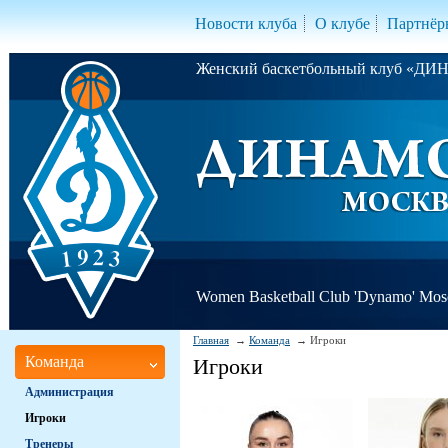
Новости клуба
О клубе
Партнёр
Женский баскетбольный клуб «Д
Women Basketball Club 'Dynamo' Mo
Главная
Команда
Игроки
Команда
Игроки
Администрация
Игроки
Тренеры