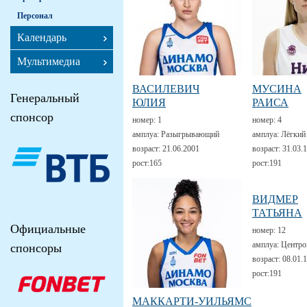
Персонал
Календарь
Мультимедиа
ВАСИЛЕВИЧ
МУСИНА
Генеральный
ЮЛИЯ
РАИСА
спонсор
номер:
1
номер:
4
амплуа:
Разыгрывающий
амплуа:
Лёгкий
возраст:
21.06.2001
возраст:
31.03.
рост:
165
рост:
191
ВИДМЕР
ТАТЬЯНА
Официальные
номер:
12
амплуа:
Центро
спонсоры
возраст:
08.01.
рост:
191
МАККАРТИ-УИЛЬЯМС