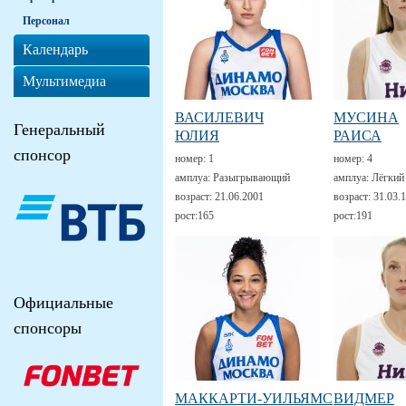
Персонал
Календарь
Мультимедиа
ВАСИЛЕВИЧ
МУСИНА
Генеральный
ЮЛИЯ
РАИСА
спонсор
номер:
1
номер:
4
амплуа:
Разыгрывающий
амплуа:
Лёгкий
возраст:
21.06.2001
возраст:
31.03.
рост:
165
рост:
191
Официальные
спонсоры
МАККАРТИ-УИЛЬЯМС
ВИДМЕР