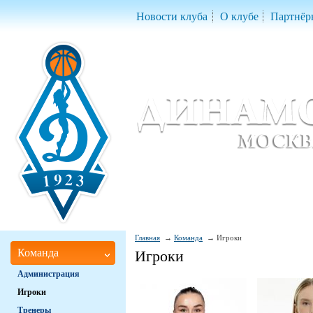
Новости клуба
О клубе
Партнёр
Женский баскетбольный клуб «Д
Women Basketball Club 'Dynamo' Mo
Главная
Команда
Игроки
Команда
Игроки
Администрация
Игроки
Тренеры