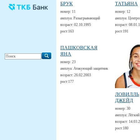
БРУК
ТАТЬЯНА
номер:
11
номер:
12
амплуа:
Разыгрывающий
амплуа:
Центро
возраст:
02.10.1995
возраст:
08.01.
рост:
163
рост:
191
ПАШКОВСКАЯ
ЯНА
номер:
23
амплуа:
Атакующий защитник
возраст:
26.02.2003
рост:
177
ЛОВИЛЛЬ
ДЖЕЙД
номер:
30
амплуа:
Лёгкий
возраст:
14.03.
рост:
180