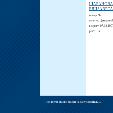
ШАБАНОВА
ЕЛИЗАВЕТА
номер:
97
амплуа:
Центрово
возраст:
07.12.199
рост:
195
При цитировании ссылка на сайт обязательна