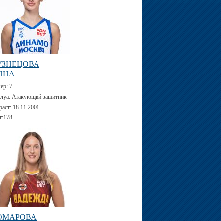
УЗНЕЦОВА
ННА
мер:
7
луа:
Атакующий защитник
раст:
18.11.2001
т:
178
ОМАРОВА