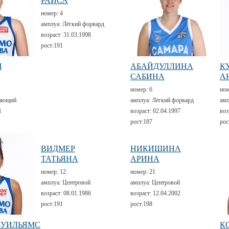
РАИСА
номер:
4
амплуа:
Лёгкий форвард
возраст:
31.03.1998
рост:
191
Ч
АБАЙДУЛЛИНА
К
САБИНА
А
номер:
6
но
ающий
амплуа:
Лёгкий форвард
амп
1
возраст:
02.04.1997
воз
рост:
187
рос
ВИДМЕР
НИКИШИНА
ТАТЬЯНА
АРИНА
номер:
12
номер:
21
амплуа:
Центровой
амплуа:
Центровой
возраст:
08.01.1986
возраст:
12.04.2002
рост:
191
рост:
198
-УИЛЬЯМС
К