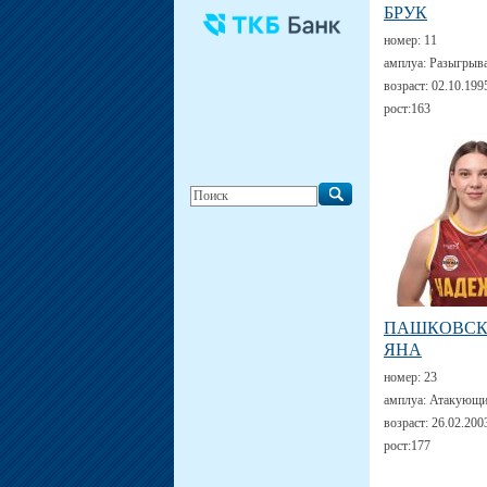
БРУК
номер:
11
амплуа:
Разыгрыв
возраст:
02.10.199
рост:
163
ПАШКОВС
ЯНА
номер:
23
амплуа:
Атакующи
возраст:
26.02.200
рост:
177