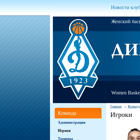
Новости клу
Женский ба
Women Basket
Главная
Команд
Команда
Игроки
Администрация
Игроки
Тренеры