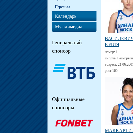
Персонал
Календарь
Мультимедиа
ВАСИЛЕВИ
Генеральный
ЮЛИЯ
спонсор
номер:
1
амплуа:
Разыгрыв
возраст:
21.06.200
рост:
165
Официальные
спонсоры
МАККАРТИ