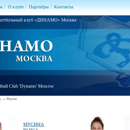
ба
О клубе
Партнёры
Контакты
скетбольный клуб «ДИНАМО» Москва
ball Club 'Dynamo' Moscow
а
Игроки
МУСИНА