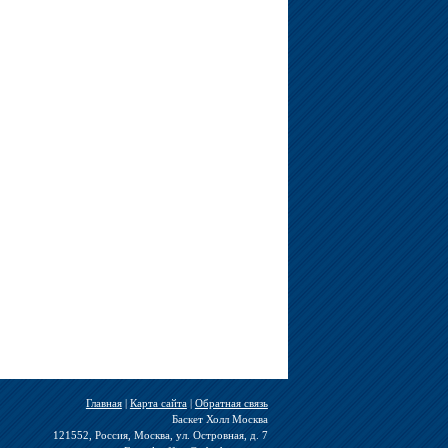
Главная
|
Карта сайта
|
Обратная связь
Баскет Холл Москва
121552, Россия, Москва, ул. Островная, д. 7