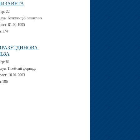
ЛИЗАВЕТА
мер:
22
луа:
Атакующий защитник
раст:
01.02.1995
т:
174
ИРАЗУТДИНОВА
ЛЬЗА
мер:
81
луа:
Тяжёлый форвард
раст:
16.01.2003
т:
186