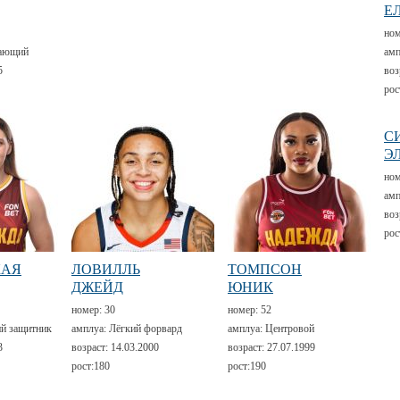
Е
но
ающий
амп
5
воз
рос
С
Э
но
амп
воз
рос
КАЯ
ЛОВИЛЛЬ
ТОМПСОН
ДЖЕЙД
ЮНИК
номер:
30
номер:
52
й защитник
амплуа:
Лёгкий форвард
амплуа:
Центровой
3
возраст:
14.03.2000
возраст:
27.07.1999
рост:
180
рост:
190