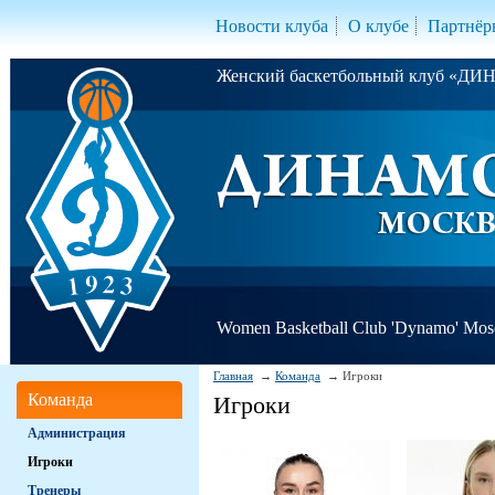
Новости клуба
О клубе
Партнёр
Женский баскетбольный клуб «Д
Women Basketball Club 'Dynamo' Mo
Главная
Команда
Игроки
Команда
Игроки
Администрация
Игроки
Тренеры