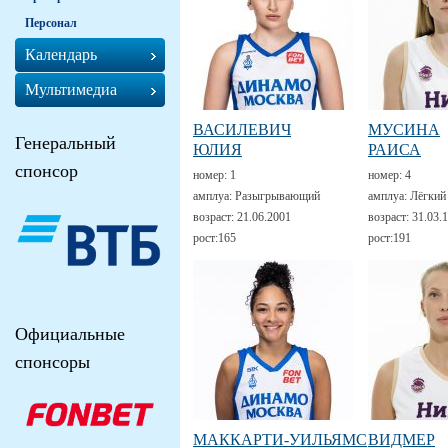
Персонал
Календарь
Мультимедиа
ВАСИЛЕВИЧ
МУСИНА
Генеральный
ЮЛИЯ
РАИСА
спонсор
номер:
1
номер:
4
амплуа:
Разыгрывающий
амплуа:
Лёгкий
возраст:
21.06.2001
возраст:
31.03.
рост:
165
рост:
191
Официальные
спонсоры
МАККАРТИ-УИЛЬЯМС
ВИДМЕР