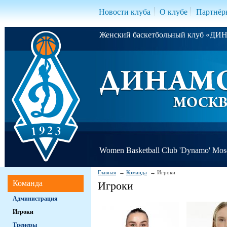
Новости клуба
О клубе
Партнёр
Женский баскетбольный клуб «Д
Women Basketball Club 'Dynamo' Mo
Главная
Команда
Игроки
Команда
Игроки
Администрация
Игроки
Тренеры