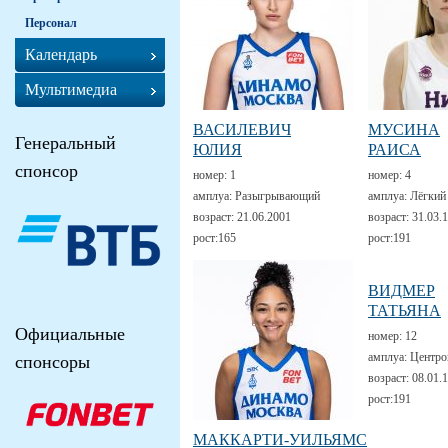
Персонал
Календарь
Мультимедиа
ВАСИЛЕВИЧ
МУСИНА
Генеральный
ЮЛИЯ
РАИСА
спонсор
номер:
1
номер:
4
амплуа:
Разыгрывающий
амплуа:
Лёгкий
возраст:
21.06.2001
возраст:
31.03.
рост:
165
рост:
191
ВИДМЕР
ТАТЬЯНА
Официальные
номер:
12
амплуа:
Центро
спонсоры
возраст:
08.01.
рост:
191
МАККАРТИ-УИЛЬЯМС