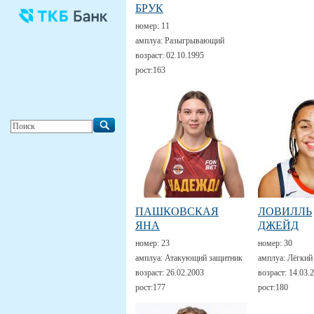
БРУК
номер:
11
амплуа:
Разыгрывающий
возраст:
02.10.1995
рост:
163
ПАШКОВСКАЯ
ЛОВИЛЛЬ
ЯНА
ДЖЕЙД
номер:
23
номер:
30
амплуа:
Атакующий защитник
амплуа:
Лёгкий
возраст:
26.02.2003
возраст:
14.03.
рост:
177
рост:
180