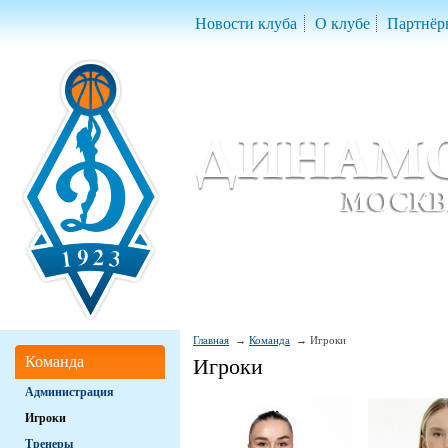
Новости клуба
О клубе
Партнёр
Женский баскетбольный клуб «Д
Women Basketball Club 'Dynamo' Mo
Главная
Команда
Игроки
Команда
Игроки
Администрация
Игроки
Тренеры