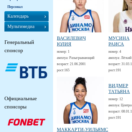
Персонал
Календарь
Мультимедиа
ВАСИЛЕВИЧ
МУСИНА
Генеральный
ЮЛИЯ
РАИСА
спонсор
номер:
1
номер:
4
амплуа:
Разыгрывающий
амплуа:
Лёгкий
возраст:
21.06.2001
возраст:
31.03.
рост:
165
рост:
191
ВИДМЕР
ТАТЬЯНА
Официальные
номер:
12
амплуа:
Центро
спонсоры
возраст:
08.01.
рост:
191
МАККАРТИ-УИЛЬЯМС