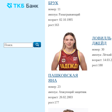
БРУК
номер:
11
амплуа:
Разыгрывающий
возраст:
02.10.1995
рост:
163
ЛОВИЛЛЬ
ДЖЕЙД
номер:
30
амплуа:
Лёгкий
возраст:
14.03.
рост:
180
ПАШКОВСКАЯ
ЯНА
номер:
23
амплуа:
Атакующий защитник
возраст:
26.02.2003
рост:
177