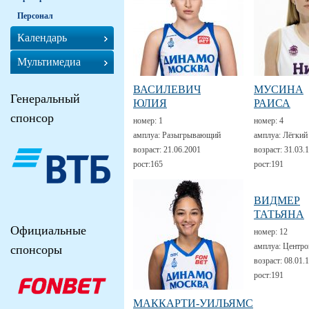
Персонал
Календарь
Мультимедиа
ВАСИЛЕВИЧ
МУСИНА
Генеральный
ЮЛИЯ
РАИСА
спонсор
номер:
1
номер:
4
амплуа:
Разыгрывающий
амплуа:
Лёгкий
возраст:
21.06.2001
возраст:
31.03.
рост:
165
рост:
191
ВИДМЕР
ТАТЬЯНА
Официальные
номер:
12
амплуа:
Центро
спонсоры
возраст:
08.01.
рост:
191
МАККАРТИ-УИЛЬЯМС