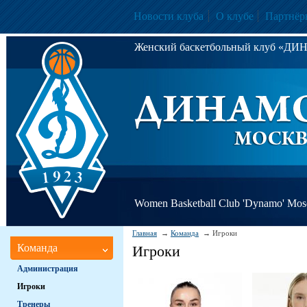
Новости клуба
О клубе
Партнёр
Женский баскетбольный клуб «Д
Women Basketball Club 'Dynamo' Mo
Главная
Команда
Игроки
Команда
Игроки
Администрация
Игроки
Тренеры