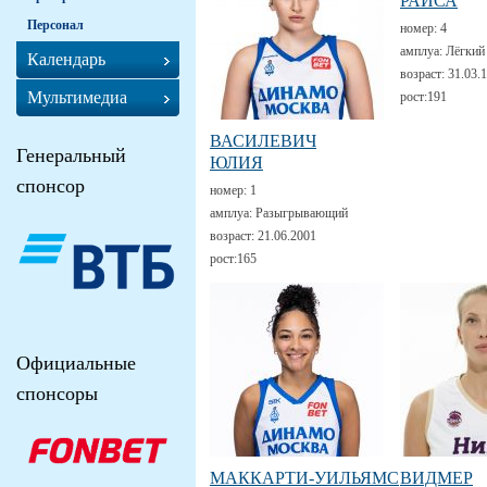
РАИСА
Персонал
номер:
4
амплуа:
Лёгкий
Календарь
возраст:
31.03.
Мультимедиа
рост:
191
ВАСИЛЕВИЧ
Генеральный
ЮЛИЯ
спонсор
номер:
1
амплуа:
Разыгрывающий
возраст:
21.06.2001
рост:
165
Официальные
спонсоры
МАККАРТИ-УИЛЬЯМС
ВИДМЕР