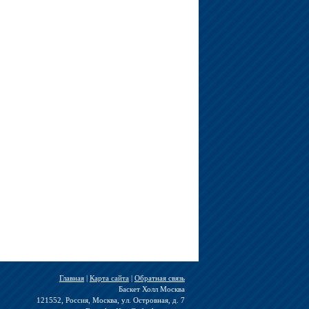
Главная
|
Карта сайта
|
Обратная связь
Баскет Холл Москва
121552, Россия, Москва, ул. Островная, д. 7