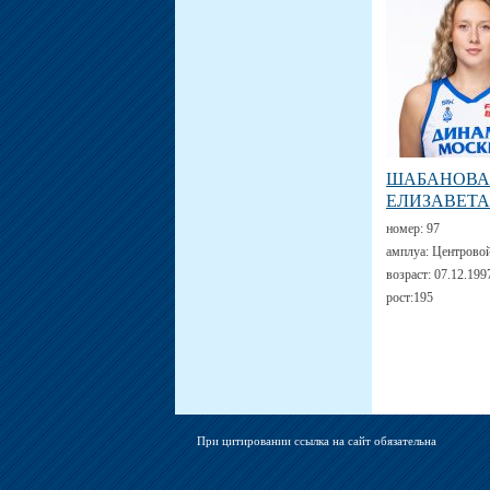
ШАБАНОВА
ЕЛИЗАВЕТА
номер:
97
амплуа:
Центрово
возраст:
07.12.199
рост:
195
При цитировании ссылка на сайт обязательна