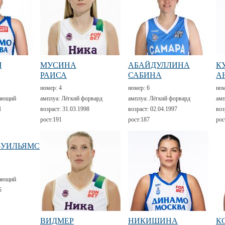
Ч
МУСИНА
АБАЙДУЛЛИНА
К
РАИСА
САБИНА
А
номер:
4
номер:
6
но
ающий
амплуа:
Лёгкий форвард
амплуа:
Лёгкий форвард
амп
1
возраст:
31.03.1998
возраст:
02.04.1997
воз
рост:
191
рост:
187
рос
-УИЛЬЯМС
ающий
5
ВИДМЕР
НИКИШИНА
К