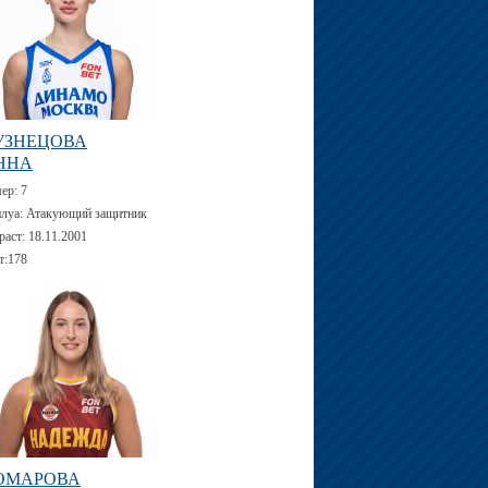
УЗНЕЦОВА
ННА
мер:
7
луа:
Атакующий защитник
раст:
18.11.2001
т:
178
ОМАРОВА