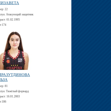
ЛИЗАВЕТА
мер:
22
луа:
Атакующий защитник
раст:
01.02.1995
т:
174
ИРАЗУТДИНОВА
ЛЬЗА
мер:
81
луа:
Тяжёлый форвард
раст:
16.01.2003
т:
186