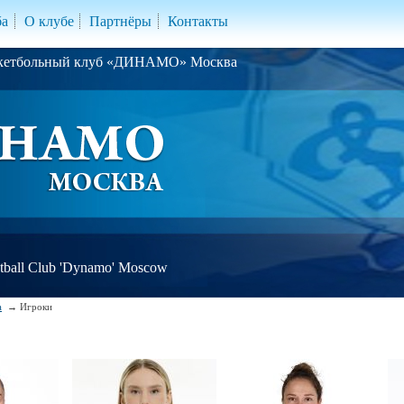
ба
О клубе
Партнёры
Контакты
скетбольный клуб «ДИНАМО» Москва
ball Club 'Dynamo' Moscow
а
Игроки