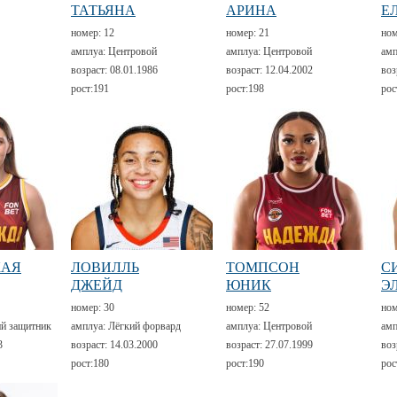
ТАТЬЯНА
АРИНА
Е
номер:
12
номер:
21
но
амплуа:
Центровой
амплуа:
Центровой
амп
возраст:
08.01.1986
возраст:
12.04.2002
воз
рост:
191
рост:
198
рос
КАЯ
ЛОВИЛЛЬ
ТОМПСОН
С
ДЖЕЙД
ЮНИК
Э
номер:
30
номер:
52
но
й защитник
амплуа:
Лёгкий форвард
амплуа:
Центровой
амп
3
возраст:
14.03.2000
возраст:
27.07.1999
воз
рост:
180
рост:
190
рос