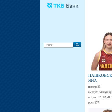
ПАШКОВС
ЯНА
номер:
23
амплуа:
Атакующи
возраст:
26.02.200
рост:
177