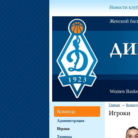
Новости клу
Женский ба
Women Basket
Главная
Команд
Команда
Игроки
Администрация
Игроки
Тренеры