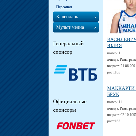
Персонал
Календарь
Мультимедиа
ВАСИЛЕВИ
Генеральный
ЮЛИЯ
спонсор
номер:
1
амплуа:
Разыгрыв
возраст:
21.06.200
рост:
165
МАККАРТИ
БРУК
Официальные
номер:
11
амплуа:
Разыгрыв
спонсоры
возраст:
02.10.199
рост:
163