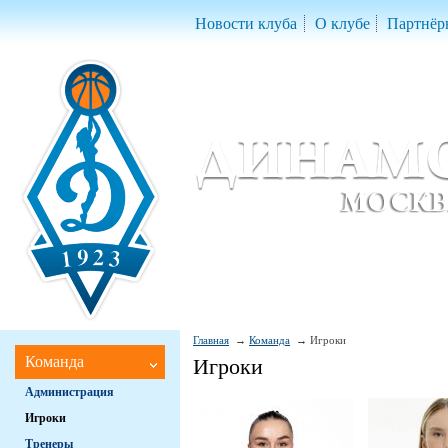
Новости клуба
О клубе
Партнёр
Женский баскетбольный клуб «Д
Women Basketball Club 'Dynamo' Mo
Главная
Команда
Игроки
Команда
Игроки
Администрация
Игроки
Тренеры