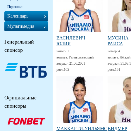
Персонал
Календарь
Мультимедиа
ВАСИЛЕВИЧ
МУСИНА
Генеральный
ЮЛИЯ
РАИСА
спонсор
номер:
1
номер:
4
амплуа:
Разыгрывающий
амплуа:
Лёгкий
возраст:
21.06.2001
возраст:
31.03.
рост:
165
рост:
191
Официальные
спонсоры
МАККАРТИ-УИЛЬЯМС
ВИДМЕР