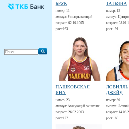
БРУК
ТАТЬЯНА
номер:
11
номер:
12
амплуа:
Разыгрывающий
амплуа:
Центро
возраст:
02.10.1995
возраст:
08.01.
рост:
163
рост:
191
ПАШКОВСКАЯ
ЛОВИЛЛЬ
ЯНА
ДЖЕЙД
номер:
23
номер:
30
амплуа:
Атакующий защитник
амплуа:
Лёгкий
возраст:
26.02.2003
возраст:
14.03.
рост:
177
рост:
180