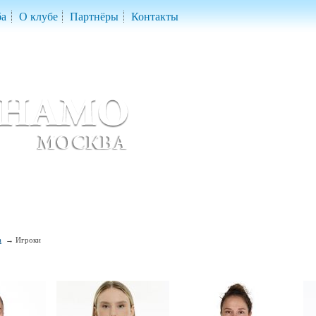
ба
О клубе
Партнёры
Контакты
скетбольный клуб «ДИНАМО» Москва
ball Club 'Dynamo' Moscow
а
Игроки