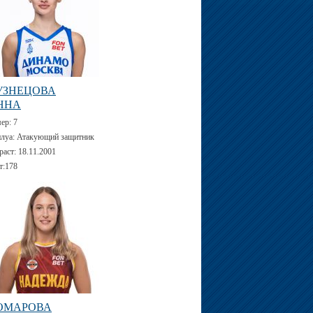
УЗНЕЦОВА
ННА
мер:
7
луа:
Атакующий защитник
раст:
18.11.2001
т:
178
ОМАРОВА