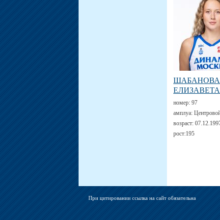
ШАБАНОВА
ЕЛИЗАВЕТА
номер:
97
амплуа:
Центрово
возраст:
07.12.199
рост:
195
При цитировании ссылка на сайт обязательна