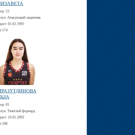
ЛИЗАВЕТА
мер:
22
луа:
Атакующий защитник
раст:
01.02.1995
т:
174
ИРАЗУТДИНОВА
ЛЬЗА
мер:
81
луа:
Тяжёлый форвард
раст:
16.01.2003
т:
186