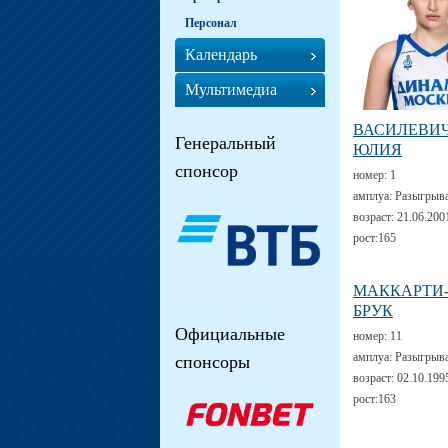
Персонал
Календарь
Мультимедиа
ВАСИЛЕВИ
Генеральный
ЮЛИЯ
спонсор
номер:
1
амплуа:
Разыгрыв
возраст:
21.06.200
рост:
165
МАККАРТИ
БРУК
Официальные
номер:
11
амплуа:
Разыгрыв
спонсоры
возраст:
02.10.199
рост:
163