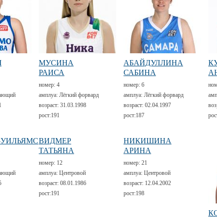
Ч
МУСИНА
АБАЙДУЛЛИНА
К
РАИСА
САБИНА
А
номер:
4
номер:
6
но
ающий
амплуа:
Лёгкий форвард
амплуа:
Лёгкий форвард
амп
1
возраст:
31.03.1998
возраст:
02.04.1997
воз
рост:
191
рост:
187
рос
-УИЛЬЯМС
ВИДМЕР
НИКИШИНА
ТАТЬЯНА
АРИНА
номер:
12
номер:
21
ающий
амплуа:
Центровой
амплуа:
Центровой
5
возраст:
08.01.1986
возраст:
12.04.2002
рост:
191
рост:
198
К