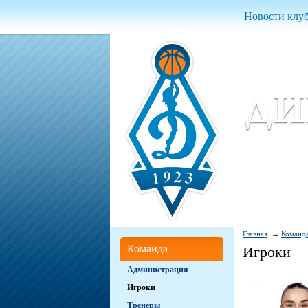
Новости клу
Женский ба
Women Basket
Главная
Команд
Команда
Игроки
Администрация
Игроки
Тренеры