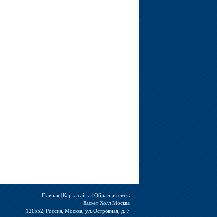
Главная
|
Карта сайта
|
Обратная связь
Баскет Холл Москва
121552, Россия, Москва, ул. Островная, д. 7