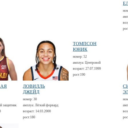
Е
но
амп
воз
рос
ТОМПСОН
ЮНИК
номер:
52
амплуа:
Центровой
возраст:
27.07.1999
рост:
190
КАЯ
ЛОВИЛЛЬ
С
ДЖЕЙД
Э
номер:
30
но
й защитник
амплуа:
Лёгкий форвард
амп
3
возраст:
14.03.2000
воз
рост:
180
рос