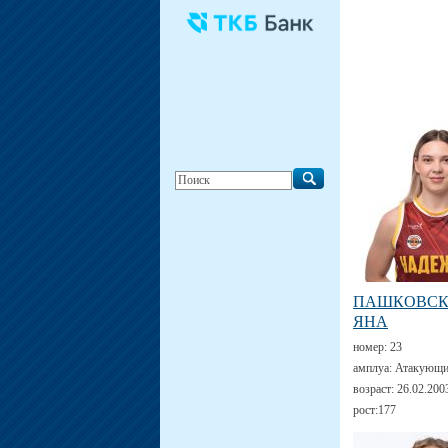
ПАШКОВС
ЯНА
номер:
23
амплуа:
Атакующи
возраст:
26.02.200
рост:
177