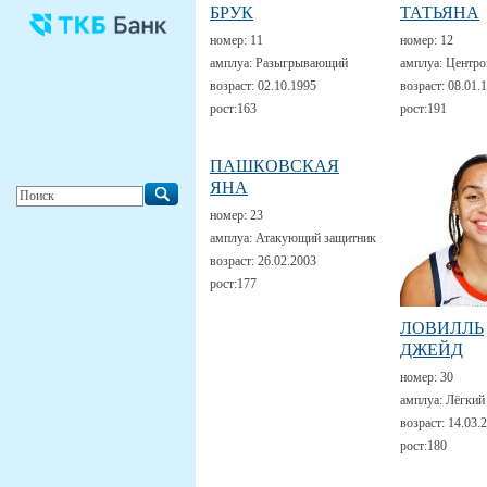
БРУК
ТАТЬЯНА
номер:
11
номер:
12
амплуа:
Разыгрывающий
амплуа:
Центро
возраст:
02.10.1995
возраст:
08.01.
рост:
163
рост:
191
ПАШКОВСКАЯ
ЯНА
номер:
23
амплуа:
Атакующий защитник
возраст:
26.02.2003
рост:
177
ЛОВИЛЛЬ
ДЖЕЙД
номер:
30
амплуа:
Лёгкий
возраст:
14.03.
рост:
180