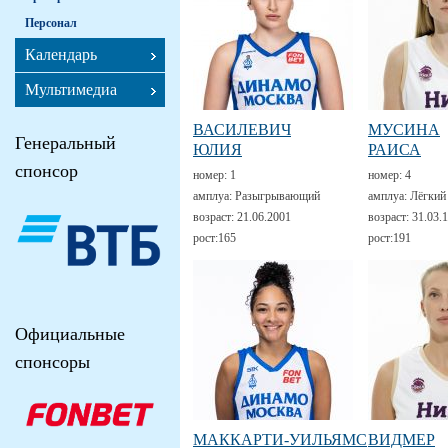
Персонал
Календарь
Мультимедиа
ВАСИЛЕВИЧ
МУСИНА
Генеральный
ЮЛИЯ
РАИСА
спонсор
номер:
1
номер:
4
амплуа:
Разыгрывающий
амплуа:
Лёгкий
возраст:
21.06.2001
возраст:
31.03.
рост:
165
рост:
191
Официальные
спонсоры
МАККАРТИ-УИЛЬЯМС
ВИДМЕР