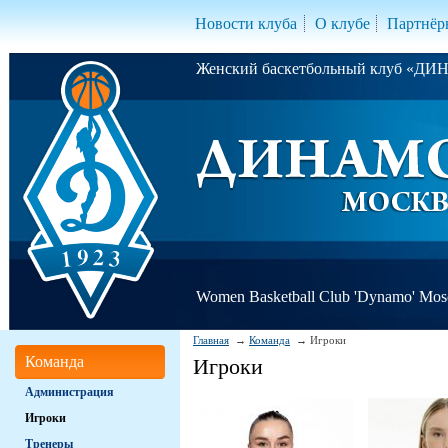
Новости клуба
О клубе
Партнёр
Женский баскетбольный клуб «Д
Women Basketball Club 'Dynamo' Mo
Главная
Команда
Игроки
Команда
Игроки
Администрация
Игроки
Тренеры