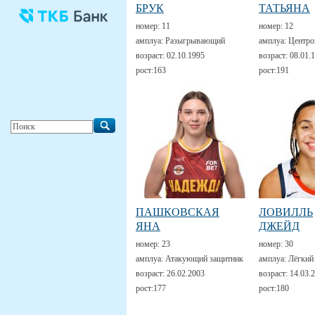
БРУК
ТАТЬЯНА
номер:
11
номер:
12
амплуа:
Разыгрывающий
амплуа:
Центро
возраст:
02.10.1995
возраст:
08.01.
рост:
163
рост:
191
ПАШКОВСКАЯ
ЛОВИЛЛЬ
ЯНА
ДЖЕЙД
номер:
23
номер:
30
амплуа:
Атакующий защитник
амплуа:
Лёгкий
возраст:
26.02.2003
возраст:
14.03.
рост:
177
рост:
180