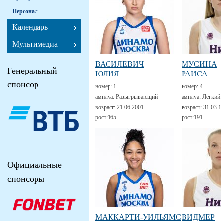
Персонал
Календарь
Мультимедиа
ВАСИЛЕВИЧ
МУСИНА
Генеральный
ЮЛИЯ
РАИСА
спонсор
номер:
1
номер:
4
амплуа:
Разыгрывающий
амплуа:
Лёгкий
возраст:
21.06.2001
возраст:
31.03.
рост:
165
рост:
191
Официальные
спонсоры
МАККАРТИ-УИЛЬЯМС
ВИДМЕР