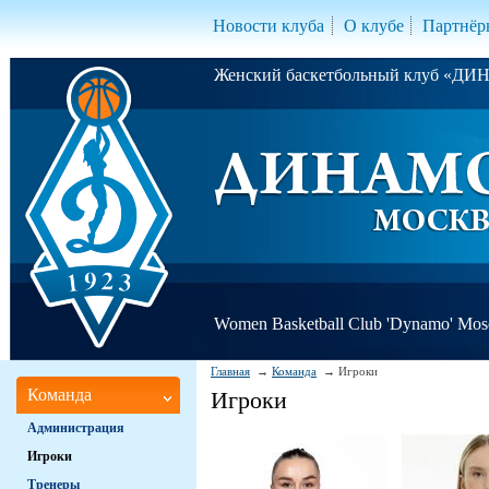
Новости клуба
О клубе
Партнёр
Женский баскетбольный клуб «Д
Women Basketball Club 'Dynamo' Mo
Главная
Команда
Игроки
Команда
Игроки
Администрация
Игроки
Тренеры