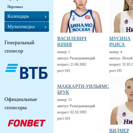
Персонал
Календарь
Мультимедиа
ВАСИЛЕВИЧ
МУСИНА
Генеральный
ЮЛИЯ
РАИСА
спонсор
номер:
1
номер:
4
амплуа:
Разыгрывающий
амплуа:
Лёгкий
возраст:
21.06.2001
возраст:
31.03.
рост:
165
рост:
191
МАККАРТИ-УИЛЬЯМС
БРУК
Официальные
номер:
11
амплуа:
Разыгрывающий
спонсоры
возраст:
02.10.1995
рост:
163
ВИДМЕР