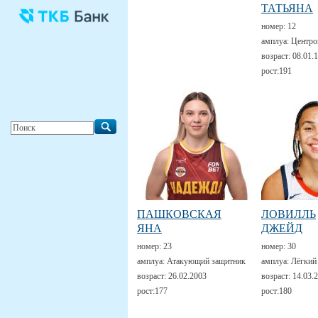
ТАТЬЯНА
номер:
12
амплуа:
Центро
возраст:
08.01.
рост:
191
ПАШКОВСКАЯ
ЛОВИЛЛЬ
ЯНА
ДЖЕЙД
номер:
23
номер:
30
амплуа:
Атакующий защитник
амплуа:
Лёгкий
возраст:
26.02.2003
возраст:
14.03.
рост:
177
рост:
180