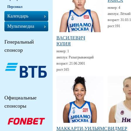
РАИСА
Персонал
номер:
4
амплуа:
Лёгкий
Календарь
возраст:
31.03.
Мультимедиа
рост:
191
ВАСИЛЕВИЧ
Генеральный
ЮЛИЯ
спонсор
номер:
1
амплуа:
Разыгрывающий
возраст:
21.06.2001
рост:
165
Официальные
спонсоры
МАККАРТИ-УИЛЬЯМС
ВИДМЕР