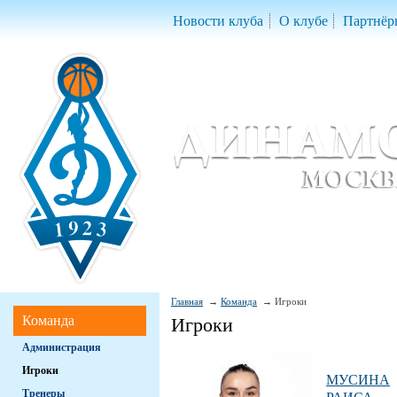
Новости клуба
О клубе
Партнёр
Женский баскетбольный клуб «Д
Women Basketball Club 'Dynamo' Mo
Главная
Команда
Игроки
Команда
Игроки
Администрация
Игроки
МУСИНА
Тренеры