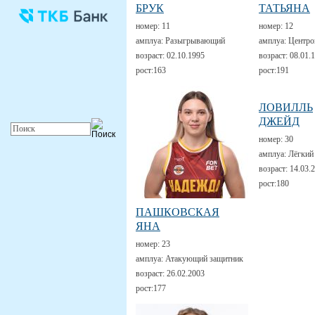
БРУК
ТАТЬЯНА
номер:
11
номер:
12
амплуа:
Разыгрывающий
амплуа:
Центро
возраст:
02.10.1995
возраст:
08.01.
рост:
163
рост:
191
ЛОВИЛЛЬ
ДЖЕЙД
номер:
30
амплуа:
Лёгкий
возраст:
14.03.
рост:
180
ПАШКОВСКАЯ
ЯНА
номер:
23
амплуа:
Атакующий защитник
возраст:
26.02.2003
рост:
177