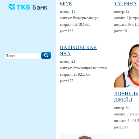
БРУК
ТАТЬЯНА
номер:
11
номер:
12
амплуа:
Разыгрывающий
амплуа:
Центро
возраст:
02.10.1995
возраст:
08.01.
рост:
163
рост:
191
ПАШКОВСКАЯ
ЯНА
номер:
23
амплуа:
Атакующий защитник
возраст:
26.02.2003
рост:
177
ЛОВИЛЛЬ
ДЖЕЙД
номер:
30
амплуа:
Лёгкий
возраст:
14.03.
рост:
180