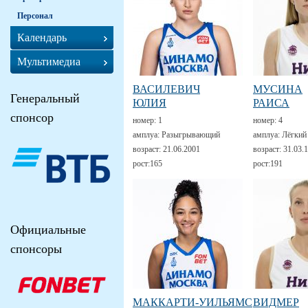
Персонал
Календарь
Мультимедиа
ВАСИЛЕВИЧ
МУСИНА
Генеральный
ЮЛИЯ
РАИСА
спонсор
номер:
1
номер:
4
амплуа:
Разыгрывающий
амплуа:
Лёгкий
возраст:
21.06.2001
возраст:
31.03.
рост:
165
рост:
191
Официальные
спонсоры
МАККАРТИ-УИЛЬЯМС
ВИДМЕР