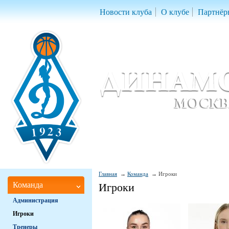
Новости клуба
О клубе
Партнёр
Женский баскетбольный клуб «Д
Women Basketball Club 'Dynamo' Mo
Главная
Команда
Игроки
Команда
Игроки
Администрация
Игроки
Тренеры