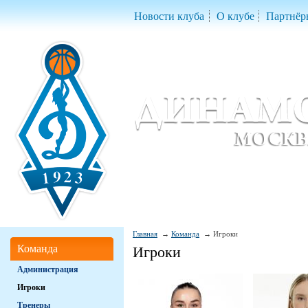
Новости клуба
О клубе
Партнёр
Женский баскетбольный клуб «Д
Women Basketball Club 'Dynamo' Mo
Главная
Команда
Игроки
Команда
Игроки
Администрация
Игроки
Тренеры