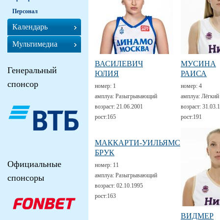
Персонал
Календарь
Мультимедиа
ВАСИЛЕВИЧ
МУСИНА
Генеральный
ЮЛИЯ
РАИСА
спонсор
номер:
1
номер:
4
амплуа:
Разыгрывающий
амплуа:
Лёгкий
возраст:
21.06.2001
возраст:
31.03.
рост:
165
рост:
191
МАККАРТИ-УИЛЬЯМС
БРУК
Официальные
номер:
11
амплуа:
Разыгрывающий
спонсоры
возраст:
02.10.1995
рост:
163
ВИДМЕР