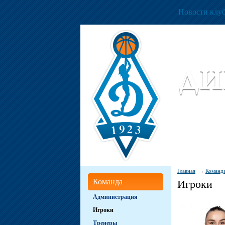
Новости клу
Женский ба
Women Basket
Главная
Команд
Команда
Игроки
Администрация
Игроки
Тренеры