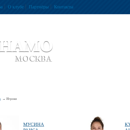
ба
О клубе
Партнёры
Контакты
скетбольный клуб «ДИНАМО» Москва
ball Club 'Dynamo' Moscow
а
Игроки
МУСИНА
К