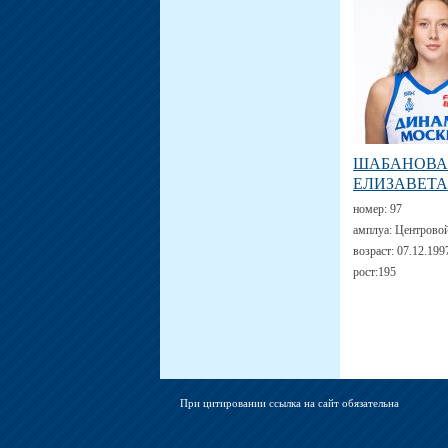
ШАБАНОВА
ЕЛИЗАВЕТА
номер:
97
амплуа:
Центрово
возраст:
07.12.199
рост:
195
При цитировании ссылка на сайт обязательна