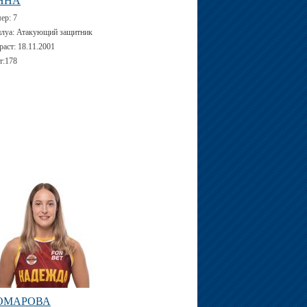
ННА
мер:
7
луа:
Атакующий защитник
раст:
18.11.2001
т:
178
ОМАРОВА