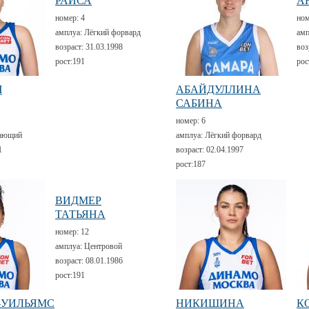
РАИСА
А
номер:
4
но
амплуа:
Лёгкий форвард
амп
возраст:
31.03.1998
воз
рост:
191
рос
Ч
АБАЙДУЛЛИНА
САБИНА
номер:
6
ающий
амплуа:
Лёгкий форвард
1
возраст:
02.04.1997
рост:
187
ВИДМЕР
ТАТЬЯНА
номер:
12
амплуа:
Центровой
возраст:
08.01.1986
рост:
191
-УИЛЬЯМС
НИКИШИНА
К