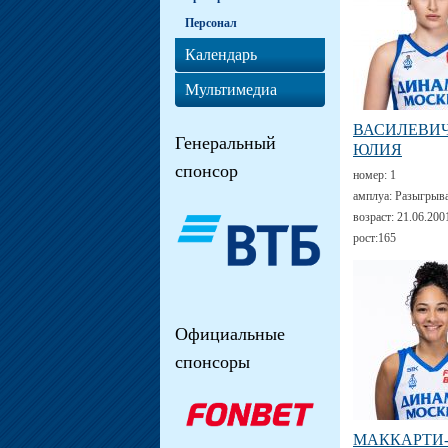
Персонал
Календарь
Мультимедиа
ВАСИЛЕВИ
Генеральный
ЮЛИЯ
спонсор
номер:
1
амплуа:
Разыгрыв
возраст:
21.06.200
рост:
165
Официальные
спонсоры
МАККАРТИ