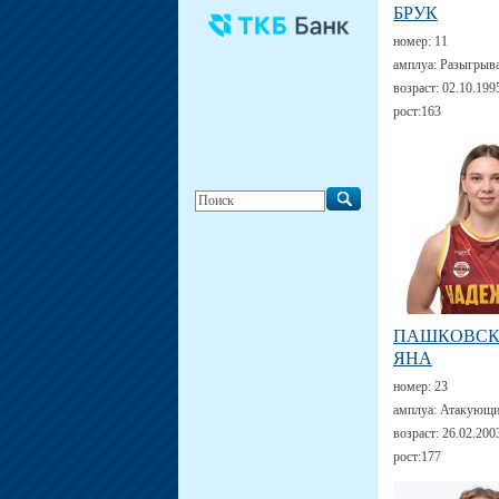
БРУК
номер:
11
амплуа:
Разыгрыв
возраст:
02.10.199
рост:
163
ПАШКОВС
ЯНА
номер:
23
амплуа:
Атакующи
возраст:
26.02.200
рост:
177