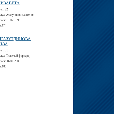
ЛИЗАВЕТА
мер:
22
луа:
Атакующий защитник
раст:
01.02.1995
т:
174
ИРАЗУТДИНОВА
ЛЬЗА
мер:
81
луа:
Тяжёлый форвард
раст:
16.01.2003
т:
186