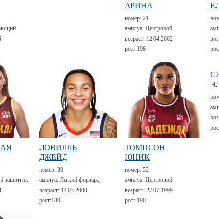
АРИНА
Е
номер:
21
но
ающий
амплуа:
Центровой
амп
5
возраст:
12.04.2002
воз
рост:
198
рос
С
Э
но
амп
воз
рос
КАЯ
ЛОВИЛЛЬ
ТОМПСОН
ДЖЕЙД
ЮНИК
номер:
30
номер:
52
й защитник
амплуа:
Лёгкий форвард
амплуа:
Центровой
3
возраст:
14.03.2000
возраст:
27.07.1999
рост:
180
рост:
190