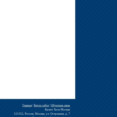
Главная
|
Карта сайта
|
Обратная связь
Баскет Холл Москва
121552, Россия, Москва, ул. Островная, д. 7