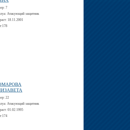
ННА
мер:
7
луа:
Атакующий защитник
раст:
18.11.2001
т:
178
ОМАРОВА
ЛИЗАВЕТА
мер:
22
луа:
Атакующий защитник
раст:
01.02.1995
т:
174