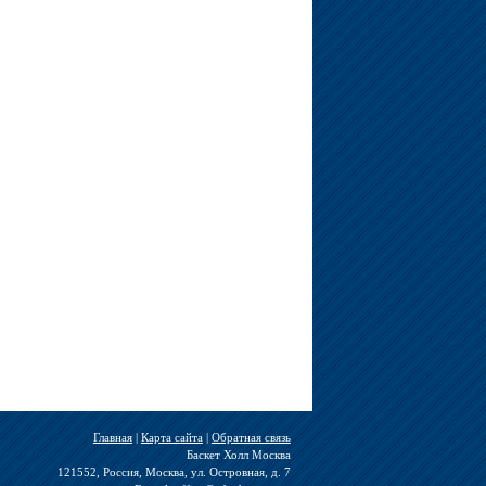
Главная
|
Карта сайта
|
Обратная связь
Баскет Холл Москва
121552, Россия, Москва, ул. Островная, д. 7