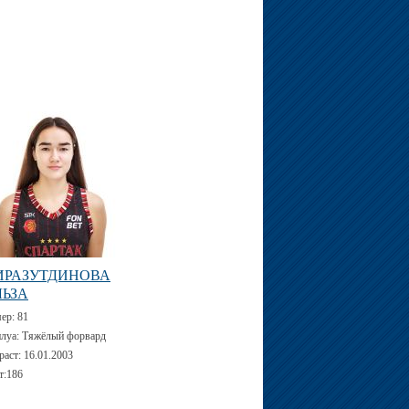
ИРАЗУТДИНОВА
ЛЬЗА
мер:
81
луа:
Тяжёлый форвард
раст:
16.01.2003
т:
186