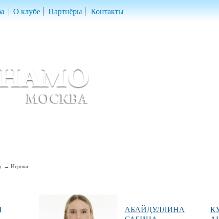
ба
О клубе
Партнёры
Контакты
скетбольный клуб «ДИНАМО» Москва
ball Club 'Dynamo' Moscow
а
Игроки
Ч
АБАЙДУЛЛИНА
К