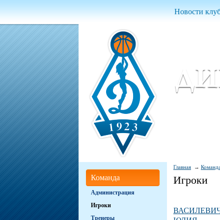
Новости клу
Женский ба
Women Basket
Главная
Команд
Команда
Игроки
Администрация
Игроки
ВАСИЛЕВИ
Тренеры