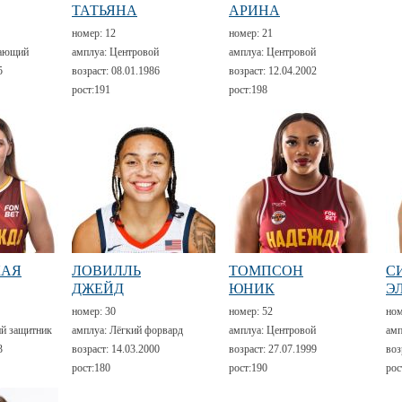
ТАТЬЯНА
АРИНА
номер:
12
номер:
21
ающий
амплуа:
Центровой
амплуа:
Центровой
5
возраст:
08.01.1986
возраст:
12.04.2002
рост:
191
рост:
198
КАЯ
ЛОВИЛЛЬ
ТОМПСОН
С
ДЖЕЙД
ЮНИК
Э
номер:
30
номер:
52
но
й защитник
амплуа:
Лёгкий форвард
амплуа:
Центровой
амп
3
возраст:
14.03.2000
возраст:
27.07.1999
воз
рост:
180
рост:
190
рос