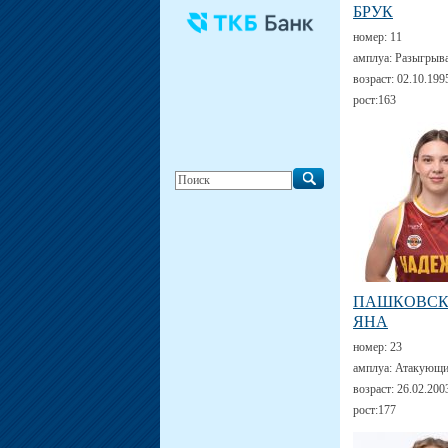
БРУК
номер:
11
амплуа:
Разыгрыв
возраст:
02.10.199
рост:
163
ПАШКОВС
ЯНА
номер:
23
амплуа:
Атакующи
возраст:
26.02.200
рост:
177