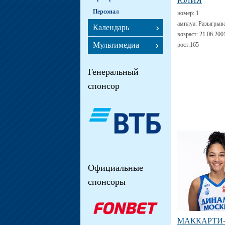
ЮЛИЯ
Персонал
номер:
1
амплуа:
Разыгрыв
Календарь
возраст:
21.06.200
Мультимедиа
рост:
165
Генеральный
спонсор
Официальные
спонсоры
МАККАРТИ