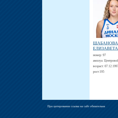
ШАБАНОВА
ЕЛИЗАВЕТА
номер:
97
амплуа:
Центрово
возраст:
07.12.199
рост:
195
При цитировании ссылка на сайт обязательна