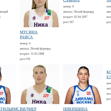
САБИНА
А
номер:
6
но
ающий
амплуа:
Лёгкий форвард
амп
1
возраст:
02.04.1997
воз
рост:
187
рос
МУСИНА
РАИСА
номер:
4
амплуа:
Лёгкий форвард
возраст:
31.03.1998
рост:
191
К
Е
но
амп
воз
рос
-УИЛЬЯМС
ВИДМЕР
НИКИШИНА