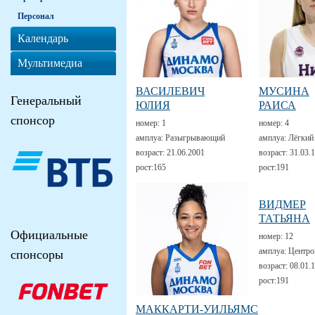
Персонал
Календарь
Мультимедиа
ВАСИЛЕВИЧ
МУСИНА
Генеральный
ЮЛИЯ
РАИСА
спонсор
номер:
1
номер:
4
амплуа:
Разыгрывающий
амплуа:
Лёгкий
возраст:
21.06.2001
возраст:
31.03.
рост:
165
рост:
191
ВИДМЕР
ТАТЬЯНА
Официальные
номер:
12
амплуа:
Центро
спонсоры
возраст:
08.01.
рост:
191
МАККАРТИ-УИЛЬЯМС