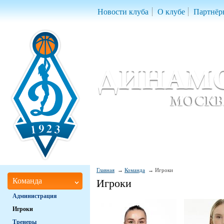
Новости клуба
О клубе
Партнёр
Женский баскетбольный клуб «Д
Women Basketball Club 'Dynamo' Mo
Главная
Команда
Игроки
Команда
Игроки
Администрация
Игроки
Тренеры