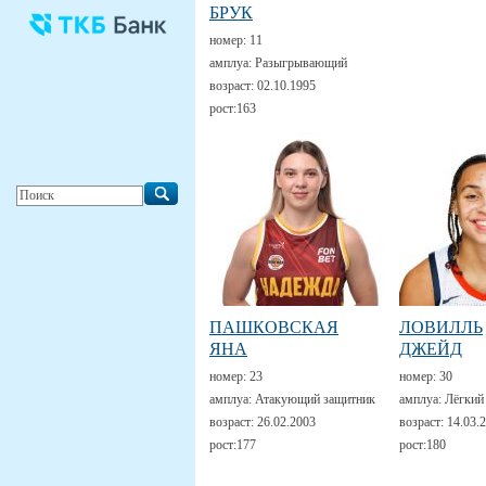
БРУК
номер:
11
амплуа:
Разыгрывающий
возраст:
02.10.1995
рост:
163
ПАШКОВСКАЯ
ЛОВИЛЛЬ
ЯНА
ДЖЕЙД
номер:
23
номер:
30
амплуа:
Атакующий защитник
амплуа:
Лёгкий
возраст:
26.02.2003
возраст:
14.03.
рост:
177
рост:
180