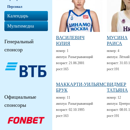
Персонал
Календарь
Мультимедиа
ВАСИЛЕВИЧ
МУСИНА
Генеральный
ЮЛИЯ
РАИСА
спонсор
номер:
1
номер:
4
амплуа:
Разыгрывающий
амплуа:
Лёгкий
возраст:
21.06.2001
возраст:
31.03.
рост:
165
рост:
191
МАККАРТИ-УИЛЬЯМС
ВИДМЕР
БРУК
ТАТЬЯНА
Официальные
номер:
11
номер:
12
амплуа:
Разыгрывающий
амплуа:
Центро
спонсоры
возраст:
02.10.1995
возраст:
08.01.
рост:
163
рост:
191