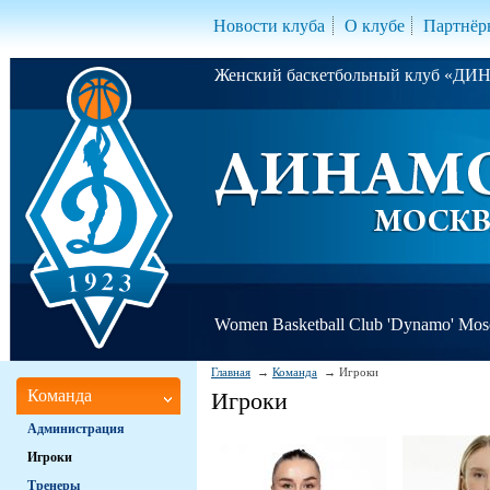
Новости клуба
О клубе
Партнёр
Женский баскетбольный клуб «Д
Women Basketball Club 'Dynamo' Mo
Главная
Команда
Игроки
Команда
Игроки
Администрация
Игроки
Тренеры