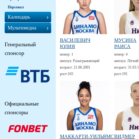
Персонал
Календарь
Мультимедиа
ВАСИЛЕВИЧ
МУСИНА
Генеральный
ЮЛИЯ
РАИСА
спонсор
номер:
1
номер:
4
амплуа:
Разыгрывающий
амплуа:
Лёгкий
возраст:
21.06.2001
возраст:
31.03.
рост:
165
рост:
191
Официальные
спонсоры
МАККАРТИ-УИЛЬЯМС
ВИДМЕР