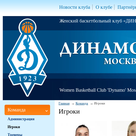
Новости клуба
О клубе
Партнёр
Женский баскетбольный клуб «Д
Women Basketball Club 'Dynamo' Mo
Главная
Команда
Игроки
Команда
Игроки
Администрация
Игроки
Тренеры