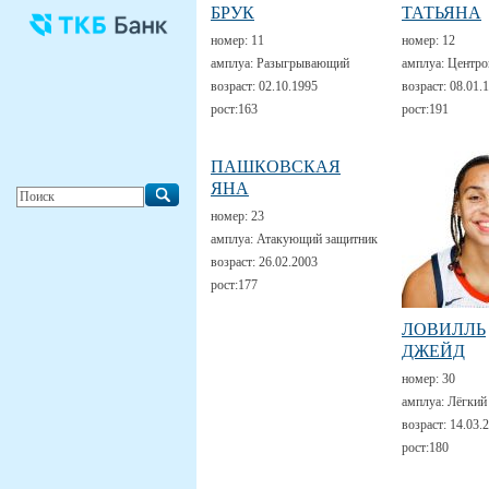
БРУК
ТАТЬЯНА
номер:
11
номер:
12
амплуа:
Разыгрывающий
амплуа:
Центро
возраст:
02.10.1995
возраст:
08.01.
рост:
163
рост:
191
ПАШКОВСКАЯ
ЯНА
номер:
23
амплуа:
Атакующий защитник
возраст:
26.02.2003
рост:
177
ЛОВИЛЛЬ
ДЖЕЙД
номер:
30
амплуа:
Лёгкий
возраст:
14.03.
рост:
180