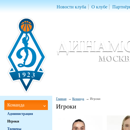
Новости клуба
О клубе
Партнёр
Женский баскетбольный клуб «Д
Women Basketball Club 'Dynamo' Mo
Главная
Команда
Игроки
Команда
Игроки
Администрация
Игроки
Тренеры