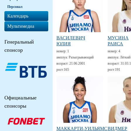
Персонал
Календарь
Мультимедиа
ВАСИЛЕВИЧ
МУСИНА
Генеральный
ЮЛИЯ
РАИСА
спонсор
номер:
1
номер:
4
амплуа:
Разыгрывающий
амплуа:
Лёгкий
возраст:
21.06.2001
возраст:
31.03.
рост:
165
рост:
191
Официальные
спонсоры
МАККАРТИ-УИЛЬЯМС
ВИДМЕР