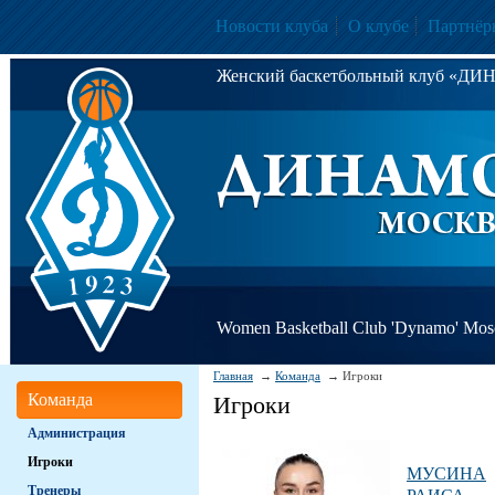
Новости клуба
О клубе
Партнёр
Женский баскетбольный клуб «Д
Women Basketball Club 'Dynamo' Mo
Главная
Команда
Игроки
Команда
Игроки
Администрация
Игроки
МУСИНА
Тренеры