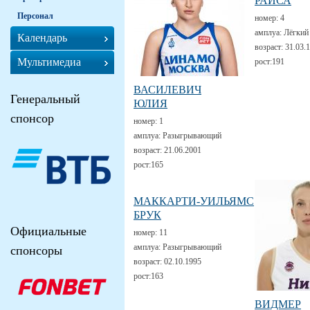
РАИСА
Персонал
номер:
4
амплуа:
Лёгкий
Календарь
возраст:
31.03.
Мультимедиа
рост:
191
ВАСИЛЕВИЧ
Генеральный
ЮЛИЯ
спонсор
номер:
1
амплуа:
Разыгрывающий
возраст:
21.06.2001
рост:
165
МАККАРТИ-УИЛЬЯМС
БРУК
Официальные
номер:
11
амплуа:
Разыгрывающий
спонсоры
возраст:
02.10.1995
рост:
163
ВИДМЕР