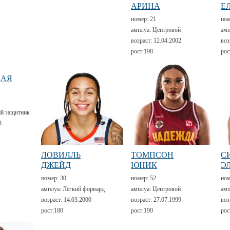
АРИНА
Е
номер:
21
но
амплуа:
Центровой
амп
возраст:
12.04.2002
воз
рост:
198
рос
КАЯ
й защитник
3
ЛОВИЛЛЬ
ТОМПСОН
С
ДЖЕЙД
ЮНИК
Э
номер:
30
номер:
52
но
амплуа:
Лёгкий форвард
амплуа:
Центровой
амп
возраст:
14.03.2000
возраст:
27.07.1999
воз
рост:
180
рост:
190
рос