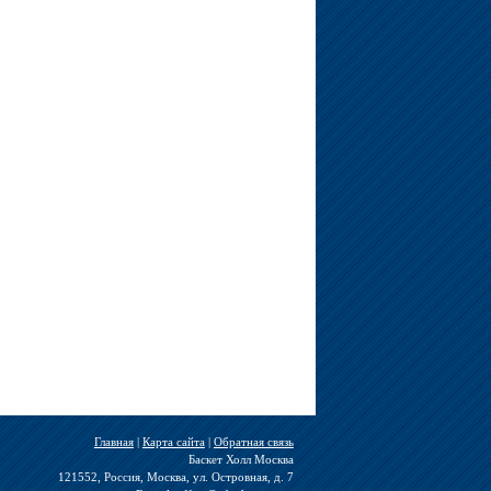
Главная
|
Карта сайта
|
Обратная связь
Баскет Холл Москва
121552, Россия, Москва, ул. Островная, д. 7