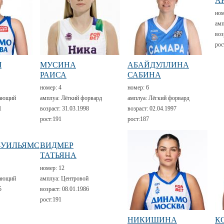
А
но
амп
воз
рос
Ч
МУСИНА
АБАЙДУЛЛИНА
РАИСА
САБИНА
номер:
4
номер:
6
ающий
амплуа:
Лёгкий форвард
амплуа:
Лёгкий форвард
1
возраст:
31.03.1998
возраст:
02.04.1997
рост:
191
рост:
187
-УИЛЬЯМС
ВИДМЕР
ТАТЬЯНА
номер:
12
ающий
амплуа:
Центровой
5
возраст:
08.01.1986
рост:
191
НИКИШИНА
К