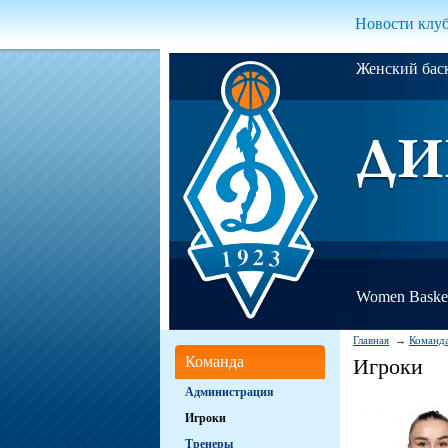
Новости клу
Женский ба
Women Basket
Главная
Команд
Команда
Игроки
Администрация
Игроки
Тренеры