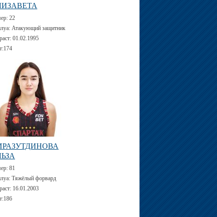
ЛИЗАВЕТА
мер:
22
луа:
Атакующий защитник
раст:
01.02.1995
т:
174
ИРАЗУТДИНОВА
ЛЬЗА
мер:
81
луа:
Тяжёлый форвард
раст:
16.01.2003
т:
186