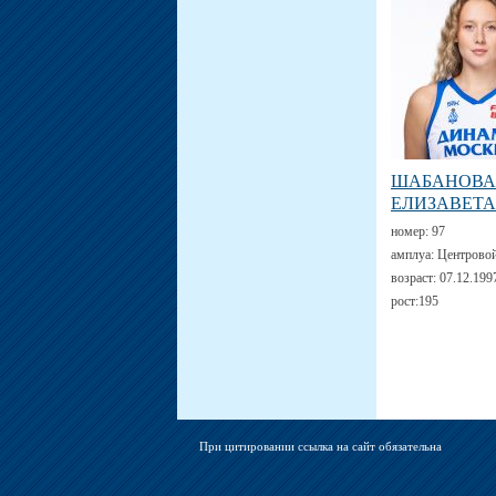
ШАБАНОВА
ЕЛИЗАВЕТА
номер:
97
амплуа:
Центрово
возраст:
07.12.199
рост:
195
При цитировании ссылка на сайт обязательна