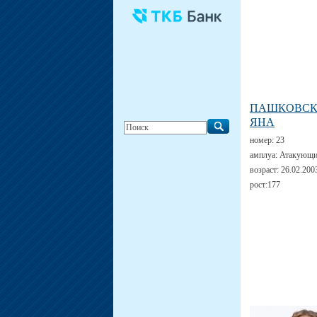
ПАШКОВС
ЯНА
номер:
23
амплуа:
Атакующи
возраст:
26.02.200
рост:
177