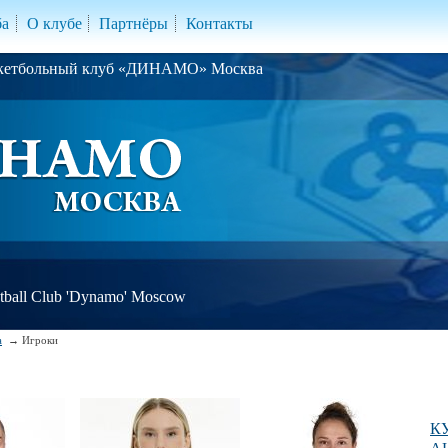
ба
О клубе
Партнёры
Контакты
скетбольный клуб «ДИНАМО» Москва
ball Club 'Dynamo' Moscow
а
Игроки
К