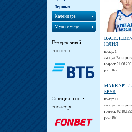
Персонал
Календарь
Мультимедиа
ВАСИЛЕВИ
Генеральный
ЮЛИЯ
спонсор
номер:
1
амплуа:
Разыгрыв
возраст:
21.06.200
рост:
165
МАККАРТИ
БРУК
Официальные
номер:
11
амплуа:
Разыгрыв
спонсоры
возраст:
02.10.199
рост:
163