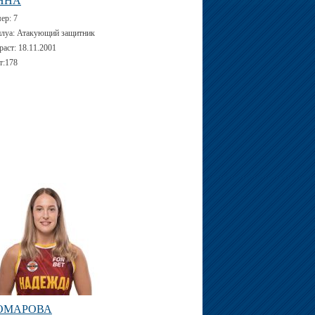
ННА
мер:
7
луа:
Атакующий защитник
раст:
18.11.2001
т:
178
ОМАРОВА