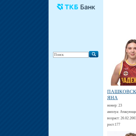
ПАШКОВС
ЯНА
номер:
23
амплуа:
Атакующи
возраст:
26.02.200
рост:
177