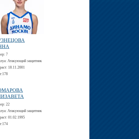
УЗНЕЦОВА
ННА
мер:
7
луа:
Атакующий защитник
раст:
18.11.2001
т:
178
ОМАРОВА
ЛИЗАВЕТА
мер:
22
луа:
Атакующий защитник
раст:
01.02.1995
т:
174