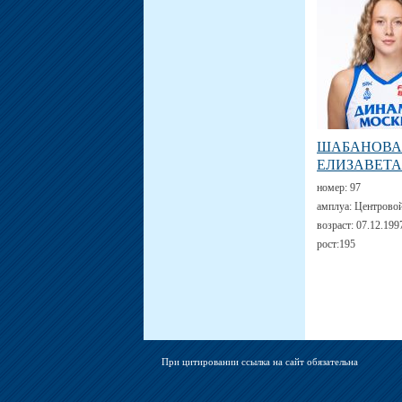
ШАБАНОВА
ЕЛИЗАВЕТА
номер:
97
амплуа:
Центрово
возраст:
07.12.199
рост:
195
При цитировании ссылка на сайт обязательна