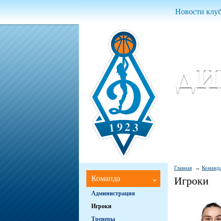
Новости клу
Женский ба
Women Basket
Главная
Команд
Команда
Игроки
Администрация
Игроки
Тренеры