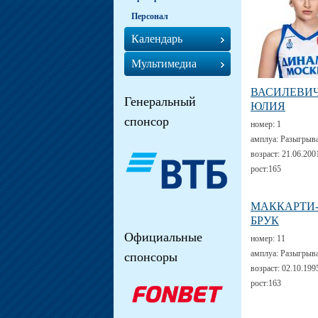
Персонал
Календарь
Мультимедиа
ВАСИЛЕВИ
Генеральный
ЮЛИЯ
спонсор
номер:
1
амплуа:
Разыгрыв
возраст:
21.06.200
рост:
165
МАККАРТИ
БРУК
Официальные
номер:
11
амплуа:
Разыгрыв
спонсоры
возраст:
02.10.199
рост:
163