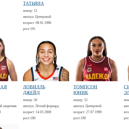
ТАТЬЯНА
номер:
12
амплуа:
Центровой
возраст:
08.01.1986
рост:
191
КАЯ
ЛОВИЛЛЬ
ТОМПСОН
С
ДЖЕЙД
ЮНИК
Э
номер:
30
номер:
52
но
й защитник
амплуа:
Лёгкий форвард
амплуа:
Центровой
амп
3
возраст:
14.03.2000
возраст:
27.07.1999
воз
рост:
180
рост:
190
рос