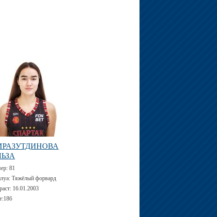
ИРАЗУТДИНОВА
ЛЬЗА
мер:
81
луа:
Тяжёлый форвард
раст:
16.01.2003
т:
186