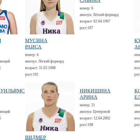
САБИНА
номер:
6
амплуа:
Лёгкий форвард
возраст:
02.04.1997
рост:
187
Ч
МУСИНА
К
РАИСА
А
номер:
4
но
ающий
амплуа:
Лёгкий форвард
амп
1
возраст:
31.03.1998
воз
рост:
191
рос
-УИЛЬЯМС
НИКИШИНА
К
АРИНА
Е
номер:
21
но
ающий
амплуа:
Центровой
амп
5
возраст:
12.04.2002
воз
рост:
198
рос
ВИДМЕР