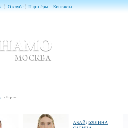
ба
О клубе
Партнёры
Контакты
скетбольный клуб «ДИНАМО» Москва
ball Club 'Dynamo' Moscow
а
Игроки
АБАЙДУЛЛИНА