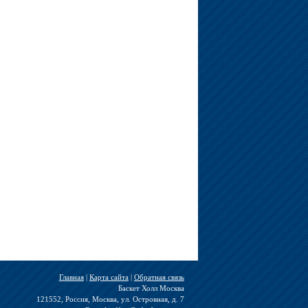
Главная
|
Карта сайта
|
Обратная связь
Баскет Холл Москва
121552, Россия, Москва, ул. Островная, д. 7