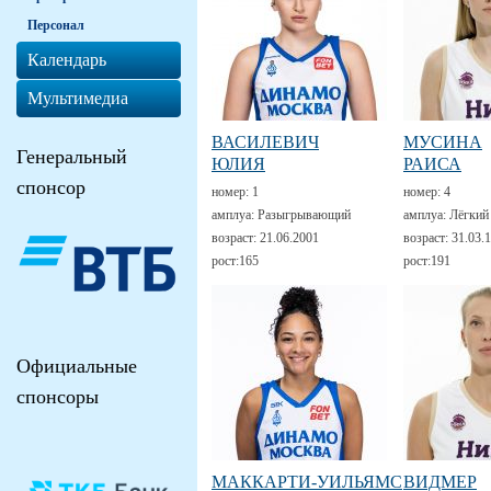
Персонал
Календарь
Мультимедиа
ВАСИЛЕВИЧ
МУСИНА
Генеральный
ЮЛИЯ
РАИСА
спонсор
номер:
1
номер:
4
амплуа:
Разыгрывающий
амплуа:
Лёгкий
возраст:
21.06.2001
возраст:
31.03.
рост:
165
рост:
191
Официальные
спонсоры
МАККАРТИ-УИЛЬЯМС
ВИДМЕР