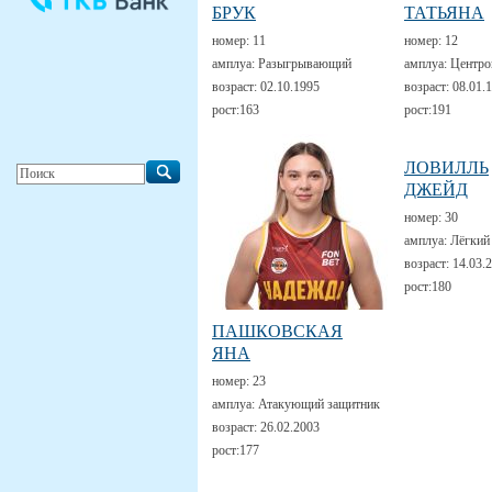
БРУК
ТАТЬЯНА
номер:
11
номер:
12
амплуа:
Разыгрывающий
амплуа:
Центро
возраст:
02.10.1995
возраст:
08.01.
рост:
163
рост:
191
ЛОВИЛЛЬ
ДЖЕЙД
номер:
30
амплуа:
Лёгкий
возраст:
14.03.
рост:
180
ПАШКОВСКАЯ
ЯНА
номер:
23
амплуа:
Атакующий защитник
возраст:
26.02.2003
рост:
177