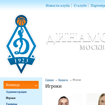
Новости клуба
О клубе
Партнёр
Женский баскетбольный клуб «Д
Women Basketball Club 'Dynamo' Mo
Главная
Команда
Игроки
Команда
Игроки
Администрация
Игроки
Тренеры