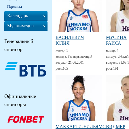
Персонал
Календарь
Мультимедиа
ВАСИЛЕВИЧ
МУСИНА
Генеральный
ЮЛИЯ
РАИСА
спонсор
номер:
1
номер:
4
амплуа:
Разыгрывающий
амплуа:
Лёгкий
возраст:
21.06.2001
возраст:
31.03.
рост:
165
рост:
191
Официальные
спонсоры
МАККАРТИ-УИЛЬЯМС
ВИДМЕР