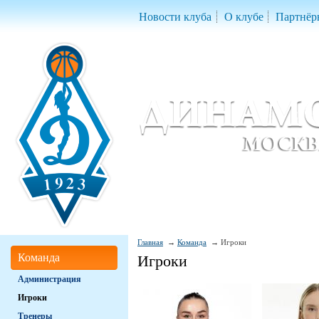
Новости клуба
О клубе
Партнёр
Женский баскетбольный клуб «Д
Women Basketball Club 'Dynamo' Mo
Главная
Команда
Игроки
Команда
Игроки
Администрация
Игроки
Тренеры