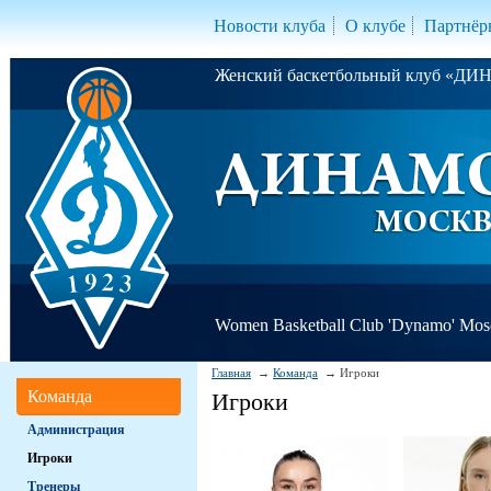
Новости клуба
О клубе
Партнёр
Женский баскетбольный клуб «Д
Women Basketball Club 'Dynamo' Mo
Главная
Команда
Игроки
Команда
Игроки
Администрация
Игроки
Тренеры