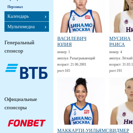
Персонал
Календарь
Мультимедиа
ВАСИЛЕВИЧ
МУСИНА
Генеральный
ЮЛИЯ
РАИСА
спонсор
номер:
1
номер:
4
амплуа:
Разыгрывающий
амплуа:
Лёгкий
возраст:
21.06.2001
возраст:
31.03.
рост:
165
рост:
191
Официальные
спонсоры
МАККАРТИ-УИЛЬЯМС
ВИДМЕР