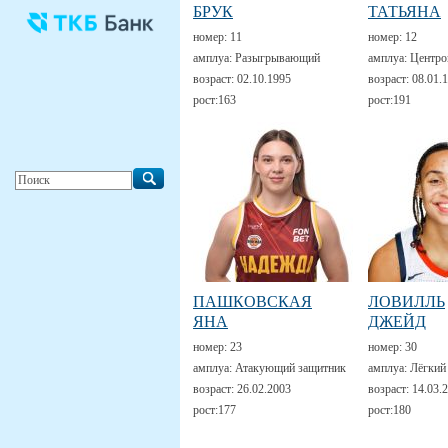
БРУК
ТАТЬЯНА
номер:
11
номер:
12
амплуа:
Разыгрывающий
амплуа:
Центро
возраст:
02.10.1995
возраст:
08.01.
рост:
163
рост:
191
ПАШКОВСКАЯ
ЛОВИЛЛЬ
ЯНА
ДЖЕЙД
номер:
23
номер:
30
амплуа:
Атакующий защитник
амплуа:
Лёгкий
возраст:
26.02.2003
возраст:
14.03.
рост:
177
рост:
180