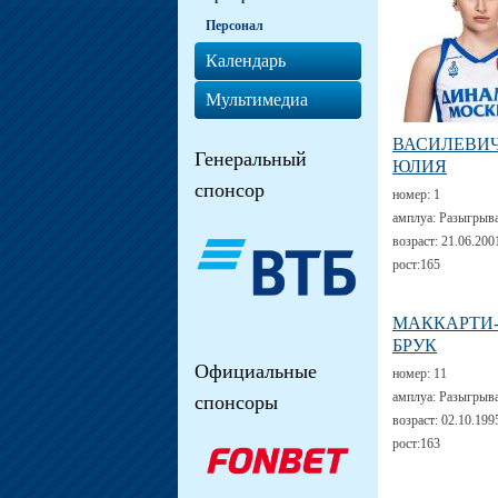
Персонал
Календарь
Мультимедиа
ВАСИЛЕВИ
Генеральный
ЮЛИЯ
спонсор
номер:
1
амплуа:
Разыгрыв
возраст:
21.06.200
рост:
165
МАККАРТИ
БРУК
Официальные
номер:
11
амплуа:
Разыгрыв
спонсоры
возраст:
02.10.199
рост:
163