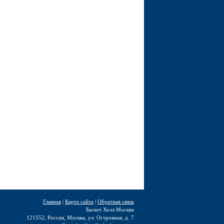
Главная
|
Карта сайта
|
Обратная связь
Баскет Холл Москва
121552, Россия, Москва, ул. Островная, д. 7