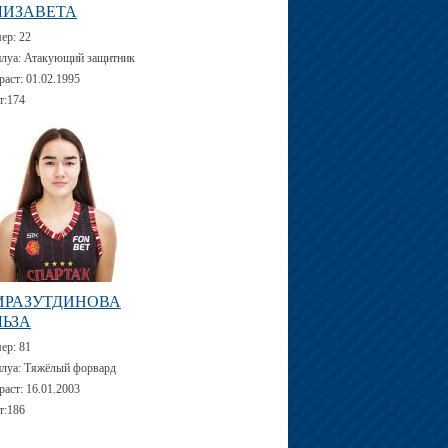
ЛИЗАВЕТА
мер:
22
луа:
Атакующий защитник
раст:
01.02.1995
т:
174
ИРАЗУТДИНОВА
ЛЬЗА
мер:
81
луа:
Тяжёлый форвард
раст:
16.01.2003
т:
186