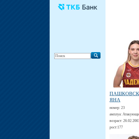
ПАШКОВС
ЯНА
номер:
23
амплуа:
Атакующи
возраст:
26.02.200
рост:
177