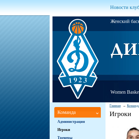
Новости клу
Женский ба
Women Basket
Главная
Команд
Команда
Игроки
Администрация
Игроки
Тренеры