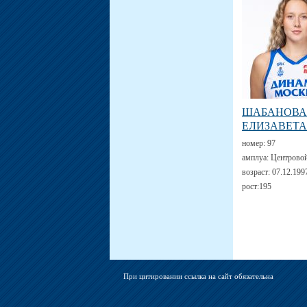
ШАБАНОВА
ЕЛИЗАВЕТА
номер:
97
амплуа:
Центрово
возраст:
07.12.199
рост:
195
При цитировании ссылка на сайт обязательна