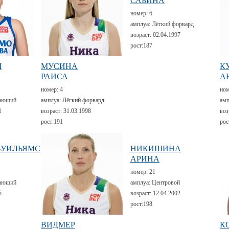
САБИНА
номер:
6
амплуа:
Лёгкий форвард
возраст:
02.04.1997
рост:
187
Ч
МУСИНА
К
РАИСА
А
номер:
4
но
ающий
амплуа:
Лёгкий форвард
амп
1
возраст:
31.03.1998
воз
рост:
191
рос
-УИЛЬЯМС
НИКИШИНА
АРИНА
номер:
21
ающий
амплуа:
Центровой
5
возраст:
12.04.2002
рост:
198
ВИДМЕР
К