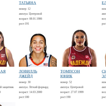
ТАТЬЯНА
Е
номер:
12
но
амплуа:
Центровой
амп
возраст:
08.01.1986
воз
рост:
191
рос
КАЯ
ЛОВИЛЛЬ
ТОМПСОН
С
ДЖЕЙД
ЮНИК
Э
номер:
30
номер:
52
но
й защитник
амплуа:
Лёгкий форвард
амплуа:
Центровой
амп
3
возраст:
14.03.2000
возраст:
27.07.1999
воз
рост:
180
рост:
190
рос