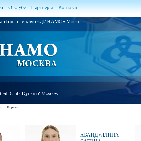
ба
О клубе
Партнёры
Контакты
скетбольный клуб «ДИНАМО» Москва
ball Club 'Dynamo' Moscow
а
Игроки
АБАЙДУЛЛИНА