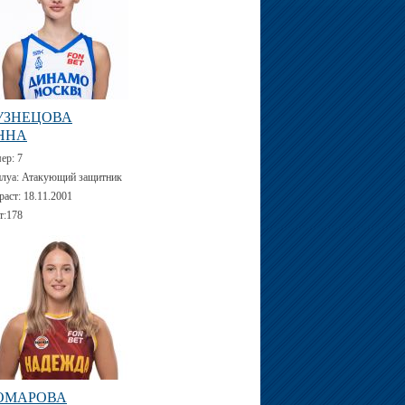
УЗНЕЦОВА
ННА
мер:
7
луа:
Атакующий защитник
раст:
18.11.2001
т:
178
ОМАРОВА