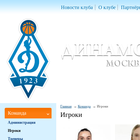
Новости клуба
О клубе
Партнёр
Женский баскетбольный клуб «Д
Women Basketball Club 'Dynamo' Mo
Главная
Команда
Игроки
Команда
Игроки
Администрация
Игроки
Тренеры