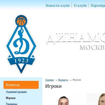
Новости клуба
О клубе
Партнёр
Женский баскетбольный клуб «Д
Women Basketball Club 'Dynamo' Mo
Главная
Команда
Игроки
Команда
Игроки
Администрация
Игроки
Тренеры