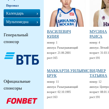
Персонал
Календарь
Мультимедиа
ВАСИЛЕВИЧ
МУСИНА
Генеральный
ЮЛИЯ
РАИСА
спонсор
номер:
1
номер:
4
амплуа:
Разыгрывающий
амплуа:
Лёгкий
возраст:
21.06.2001
возраст:
31.03.
рост:
165
рост:
191
МАККАРТИ-УИЛЬЯМС
ВИДМЕР
БРУК
ТАТЬЯНА
Официальные
номер:
11
номер:
12
амплуа:
Разыгрывающий
амплуа:
Центро
спонсоры
возраст:
02.10.1995
возраст:
08.01.
рост:
163
рост:
191