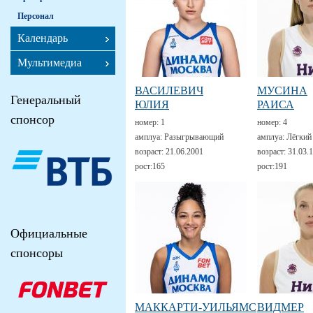
Персонал
Календарь
Мультимедиа
ВАСИЛЕВИЧ
МУСИНА
Генеральный
ЮЛИЯ
РАИСА
спонсор
номер:
1
номер:
4
амплуа:
Разыгрывающий
амплуа:
Лёгкий
возраст:
21.06.2001
возраст:
31.03.
рост:
165
рост:
191
Официальные
спонсоры
МАККАРТИ-УИЛЬЯМС
ВИДМЕР