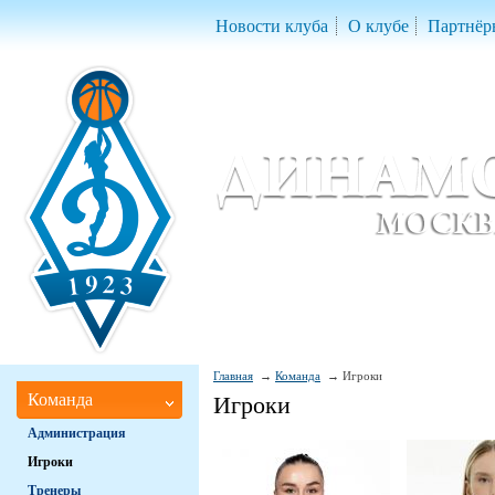
Новости клуба
О клубе
Партнёр
Женский баскетбольный клуб «Д
Women Basketball Club 'Dynamo' Mo
Главная
Команда
Игроки
Команда
Игроки
Администрация
Игроки
Тренеры