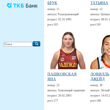
БРУК
ТАТЬЯНА
номер:
11
номер:
12
амплуа:
Разыгрывающий
амплуа:
Центро
возраст:
02.10.1995
возраст:
08.01.
рост:
163
рост:
191
ПАШКОВСКАЯ
ЛОВИЛЛЬ
ЯНА
ДЖЕЙД
номер:
23
номер:
30
амплуа:
Атакующий защитник
амплуа:
Лёгкий
возраст:
26.02.2003
возраст:
14.03.
рост:
177
рост:
180